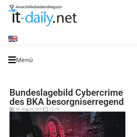
Awards
Mediadaten
Magazin
Menü
Bundeslagebild Cybercrime
des BKA besorgniserregend
18. August, 2023
12:18