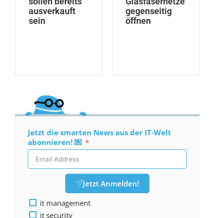
sollen bereits
Glasfasernetze
ausverkauft
gegenseitig
sein
öffnen
Jetzt die smarten News aus der IT-Welt
abonnieren! 💌
Jetzt Anmelden!
it management
it security