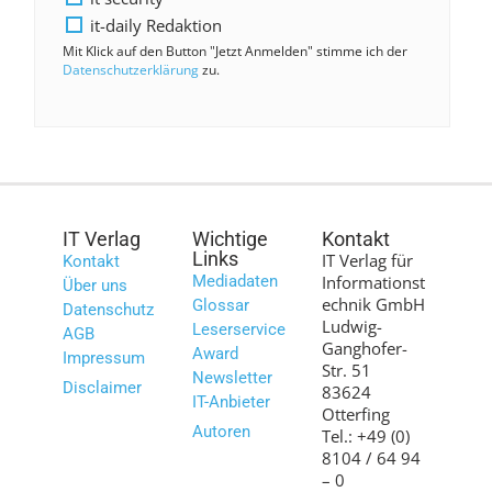
it-daily Redaktion
Mit Klick auf den Button "Jetzt Anmelden" stimme ich der
Datenschutzerklärung
zu.
IT Verlag
Wichtige
Kontakt
Links
IT Verlag für
Kontakt
Mediadaten
Informationst
Über uns
echnik GmbH
Glossar
Datenschutz
Ludwig-
Leserservice
AGB
Ganghofer-
Award
Impressum
Str. 51
Newsletter
Disclaimer
83624
IT-Anbieter
Otterfing
Autoren
Tel.: +49 (0)
8104 / 64 94
– 0