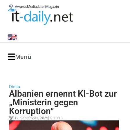
Awards
Mediadaten
Magazin
Menü
Diella
Albanien ernennt KI-Bot zur
„Ministerin gegen
Korruption“
12. September, 2025
10:13