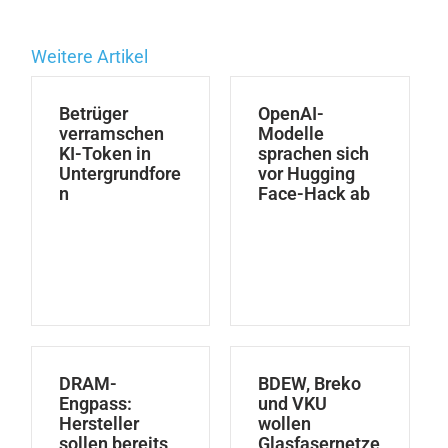
Weitere Artikel
Betrüger
OpenAI-
verramschen
Modelle
KI-Token in
sprachen sich
Untergrundfore
vor Hugging
n
Face-Hack ab
DRAM-
BDEW, Breko
Engpass:
und VKU
Hersteller
wollen
sollen bereits
Glasfasernetze