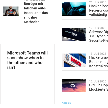
21. Juli 2026
Betrüger mit
Hacker lös
falschen Auto-
Regierungs
Inseraten – das
vollständig
sind ihre
Methoden
17. Juli 2026
Schwarz Dig
XM Cyber-R
Security-Ri
Microsoft Teams will
13. Juli 2026
soon show who’s in
Hackergrup
Bosch mit 
the office and who
Konstrukti
isn’t
12. Juli 2026
GitHub Copi
blockierte
Anzeige