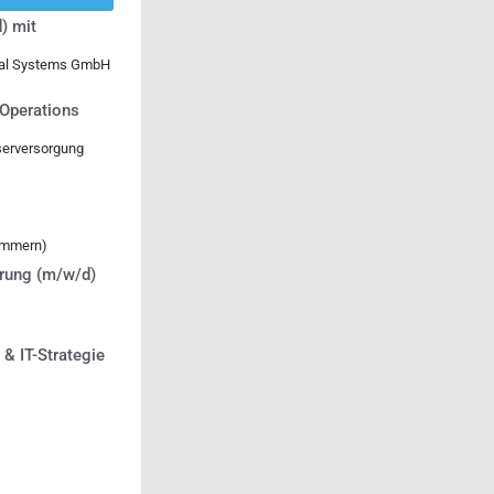
) mit
ical Systems GmbH
 Operations
serversorgung
ommern)
erung (m/w/d)
 & IT-Strategie