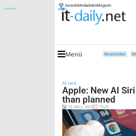
Awards
Mediadaten
Magazin
Anzeige
Menü
Newsticker
N
AI race
Apple: New AI Siri
than planned
10. März, 2025
10:20