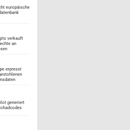
cht europäische
datenbank
its verkauft
echte an
esen
pe erpresst
gestohlenen
onsdaten
lot generiert
 Schadcodes