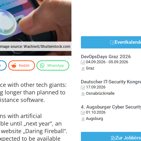
Eventkalend
Image source: Wachiwit/Shutterstock.com
DevOpsDays Graz 2026
04.09.2026
- 05.09.2026
n
Reddit
WhatsApp
Graz
Deutscher IT-Security Kong
ace with other tech giants:
17.09.2026
g longer than planned to
OsnabrückHalle
sistance software.
4. Augsburger Cyber Securit
01.10.2026
s with artificial
Augsburg
able until „next year“, an
website „Daring Fireball“.
xpected to be available
Zur Jobbör