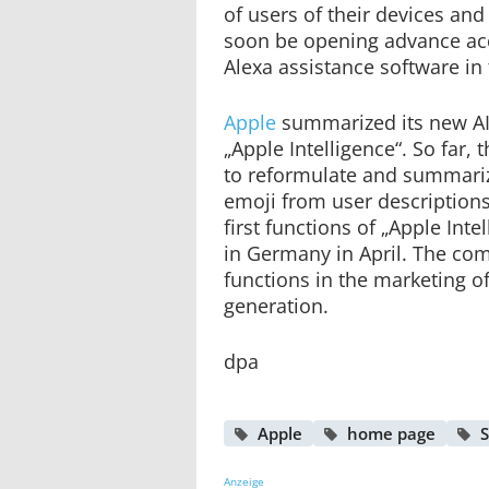
of users of their devices an
soon be opening advance acce
Alexa assistance software in
Apple
summarized its new AI
„Apple Intelligence“. So far,
to reformulate and summariz
emoji from user description
first functions of „Apple Inte
in Germany in April. The com
functions in the marketing of
generation.
dpa
Apple
home page
S
Anzeige