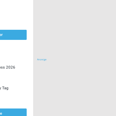
er
Anzeige
ress 2026
y Tag
se