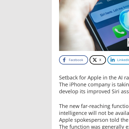
Facebook
X
LinkedI
Setback for Apple in the AI r
The iPhone company is takin
develop its improved Siri as
The new far-reaching function
intelligence will not be avail
Apple spokesperson told the 
The function was generally e