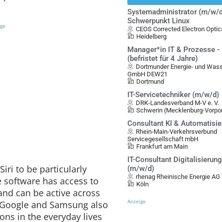
Systemadministrator (m/w/d
Schwerpunkt Linux
ige
CEOS Corrected Electron Opt
Heidelberg
Manager*in IT & Prozesse -
(befristet für 4 Jahre)
Dortmunder Energie- und Was
GmbH DEW21
Dortmund
IT-Servicetechniker (m/w/d)
DRK-Landesverband M-V e. V.
Schwerin (Mecklenburg-Vorp
Consultant KI & Automatisi
Rhein-Main-Verkehrsverbund
Servicegesellschaft mbH
Frankfurt am Main
IT-Consultant Digitalisierung
Siri to be particularly
(m/w/d)
rhenag Rheinische Energie AG
e software has access to
Köln
and can be active across
Anzeige
s Google and Samsung also
ons in the everyday lives