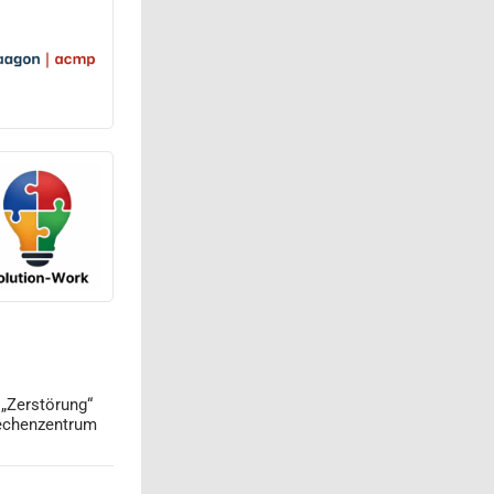
 „Zerstörung“
echenzentrum