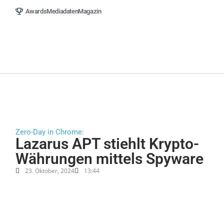
Awards
Mediadaten
Magazin
Menü
Zero-Day in Chrome:
Lazarus APT stiehlt Krypto-
Währungen mittels Spyware
23. Oktober, 2024
13:44