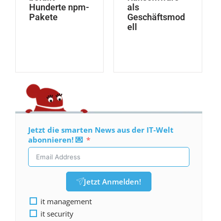
Hunderte npm-
als
Pakete
Geschäftsmod
ell
Jetzt die smarten News aus der IT-Welt
abonnieren! 💌
Jetzt Anmelden!
it management
it security