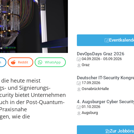
Eventkalend
DevOpsDays Graz 2026
04.09.2026
- 05.09.2026
n
Reddit
WhatsApp
Graz
Deutscher IT-Security Kong
die heute meist
17.09.2026
gs- und Signierungs-
OsnabrückHalle
curity bietet Unternehmen
uch in der Post-Quantum-
4. Augsburger Cyber Securit
01.10.2026
 Praxisnahe
Augsburg
en, wie die
Zur Jobbör