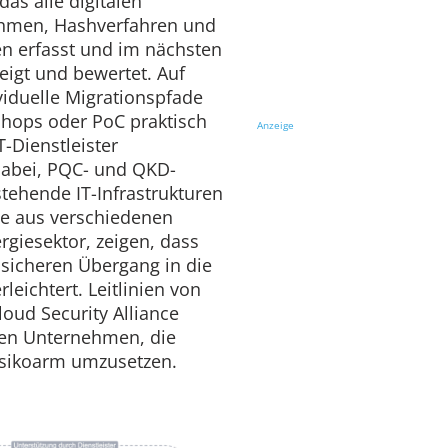
das alle digitalen
rithmen, Hashverfahren und
n erfasst und im nächsten
zeigt und bewertet. Auf
ividuelle Migrationspfade
shops oder PoC praktisch
Anzeige
T-Dienstleister
abei, PQC- und QKD-
stehende IT-Infrastrukturen
ele aus verschiedenen
giesektor, zeigen, dass
n sicheren Übergang in die
eichtert. Leitlinien von
oud Security Alliance
fen Unternehmen, die
isikoarm umzusetzen.