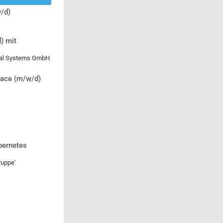
/d)
) mit
ical Systems GmbH
lace (m/w/d)
bernetes
uppe'