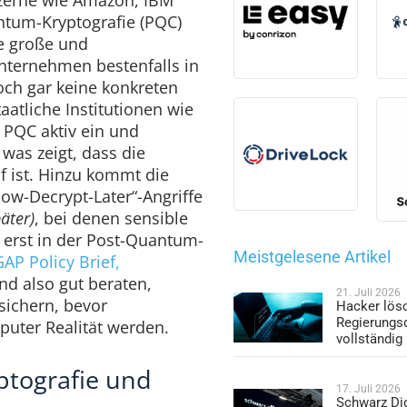
ntum-Kryptografie (PQC)
le große und
nternehmen bestenfalls in
ch gar keine konkreten
taatliche Institutionen wie
PQC aktiv ein und
was zeigt, dass die
if ist. Hinzu kommt die
w-Decrypt-Later“-Angriffe
äter)
, bei denen sensible
 erst in der Post-Quantum-
Meistgelesene Artikel
AP Policy Brief,
nd also gut beraten,
21. Juli 2026
z sichern, bevor
Hacker lös
Regierungs
puter Realität werden.
vollständig
tografie und
17. Juli 2026
Schwarz Dig