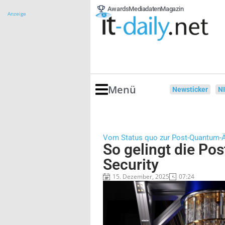
Awards
Mediadaten
Magazin
Anzeige
Menü
Newsticker
N
Vom Status quo zur Post-Quantum-
So gelingt die P
Security
15. Dezember, 2025
07:24