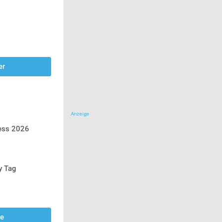
er
Anzeige
ress 2026
y Tag
se