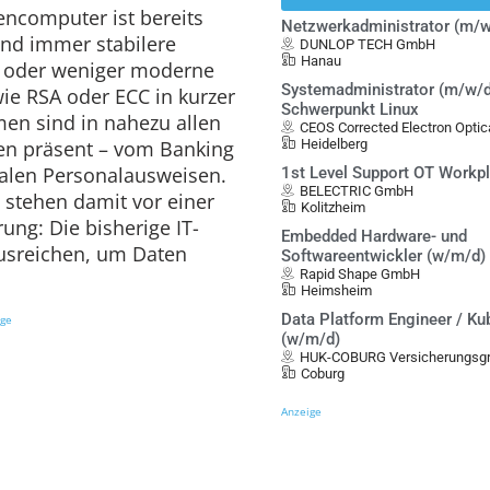
ncomputer ist bereits
Netzwerkadministrator (m/w
und immer stabilere
DUNLOP TECH GmbH
Hanau
 oder weniger moderne
Systemadministrator (m/w/d
ie RSA oder ECC in kurzer
Schwerpunkt Linux
men sind in nahezu allen
CEOS Corrected Electron Opt
en präsent – vom Banking
Heidelberg
talen Personalausweisen.
1st Level Support OT Workp
BELECTRIC GmbH
tehen damit vor einer
Kolitzheim
ng: Die bisherige IT-
Embedded Hardware- und
ausreichen, um Daten
Softwareentwickler (w/m/d)
Rapid Shape GmbH
Heimsheim
Data Platform Engineer / Ku
ige
(w/m/d)
HUK-COBURG Versicherungsgr
Coburg
Anzeige