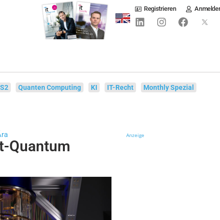
Registrieren
Anmelde
IS2
Quanten Computing
KI
IT-Recht
Monthly Spezial
Ära
Anzeige
ost-Quantum