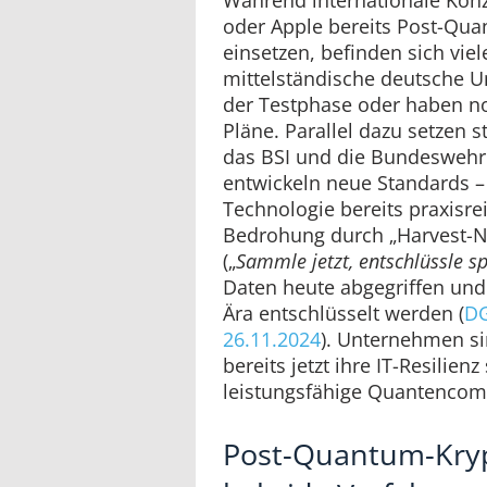
oder Apple bereits Post-Qua
einsetzen, befinden sich vie
mittelständische deutsche U
der Testphase oder haben no
Pläne. Parallel dazu setzen s
das BSI und die Bundeswehr 
entwickeln neue Standards – 
Technologie bereits praxisre
Bedrohung durch „Harvest-No
(„
Sammle jetzt, entschlüssle sp
Daten heute abgegriffen und
Ära entschlüsselt werden (
DG
26.11.2024
). Unternehmen si
bereits jetzt ihre IT-Resilien
leistungsfähige Quantencom
Post-Quantum-Kryp