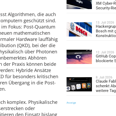
XM Cyber-R
Security-Ri
st Algorithmen, die auch
computern geschützt sind.
13. Juli 2026
n im Fokus: Post-Quantum
Hackergrup
Bosch mit 
f neuen mathematischen
Konstrukti
ormaler Hardware lauffähig
ibution (QKD), bei der die
physikalisch über Photonen
12. Juli 2026
GitHub Copi
 unbemerktes Abhören
blockierte
In der Praxis können beide
erden: Hybride Ansätze
D für besonders kritischen
8. Juli 2026
Claude Fabl
ren Übergang in die Post-
schenkt Ab
en.
weitere Ta
uch komplex. Physikalische
Anzeige
erstrecken oder
tieren den Einsatz bislang