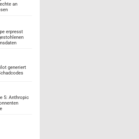
echte an
esen
pe erpresst
gestohlenen
onsdaten
lot generiert
 Schadcodes
e 5: Anthropic
onnenten
ge