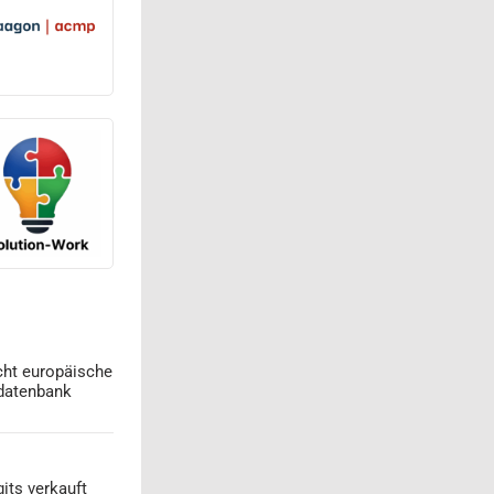
cht europäische
datenbank
its verkauft