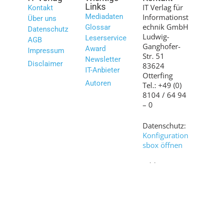
Links
IT Verlag für
Kontakt
Mediadaten
Informationst
Über uns
echnik GmbH
Glossar
Datenschutz
Ludwig-
Leserservice
AGB
Ganghofer-
Award
Impressum
Str. 51
Newsletter
Disclaimer
83624
IT-Anbieter
Otterfing
Autoren
Tel.: +49 (0)
8104 / 64 94
– 0
Datenschutz:
Konfiguration
sbox öffnen
Bilder:
shutterstock.c
om
© 2007 – 2026 www.it-daily.net