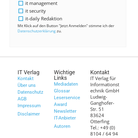
it management
it security
it-daily Redaktion
Mit Klick auf den Button "Jetzt Anmelden" stimme ich der
Datenschutzerklärung
zu.
IT Verlag
Wichtige
Kontakt
Links
IT Verlag für
Kontakt
Mediadaten
Informationst
Über uns
echnik GmbH
Glossar
Datenschutz
Ludwig-
Leserservice
AGB
Ganghofer-
Award
Impressum
Str. 51
Newsletter
Disclaimer
83624
IT-Anbieter
Otterfing
Autoren
Tel.: +49 (0)
8104 / 64 94