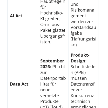
Hauptregeln
und
für
Risikomana
Hochrisiko-
AI Act
gement
KI greifen;
werden zur
Omnibus-
Vorstandsau
Paket glättet
fgabe
Übergangsfr
(Haftungsrisi
isten.
ko).
Produkt-
September
Design:
2026:
Pflicht
Schnittstelle
zur
n (APIs)
Datenportab
müssen
Data Act
ilität für
Datentransf
neue
er zur
vernetzte
Konkurrenz
Produkte
technisch
(IoT/Cloud).
ermöglichen