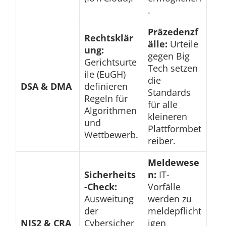
.
Präzedenzf
Rechtsklär
älle:
Urteile
ung:
gegen Big
Gerichtsurte
Tech setzen
ile (EuGH)
die
DSA & DMA
definieren
Standards
Regeln für
für alle
Algorithmen
kleineren
und
Plattformbet
Wettbewerb.
reiber.
Meldewese
Sicherheits
n:
IT-
-Check:
Vorfälle
Ausweitung
werden zu
der
meldepflicht
NIS2 & CRA
Cybersicher
igen