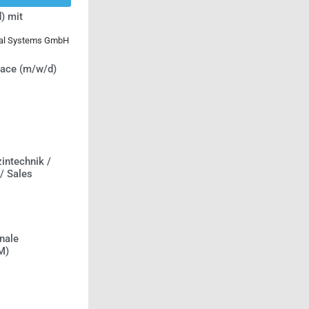
) mit
ical Systems GmbH
lace (m/w/d)
intechnik /
 / Sales
nale
M)