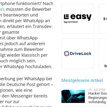
tphone funktioniert? Nach
es
müssten die Bewerber
gen beantworten und
 direkt per WhatsApp an
en, erläutert ein Transdev-
r gesamte
mit über WhatsApp
es jedoch auf anderem
ufnahme zum Bewerber
gt wieder klassisch per
 auch möglich sein,
er WhatsApp hochzuladen.
Bewerbung per WhatsApp bei
Meistgelesene Artikel
die Deutsche Post gehört –
gionen, wie eine
21. Juli 2026
Hacker lös
e den Messenger bereits
Regierungs
er nur zur
vollständig