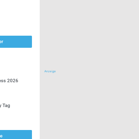
er
Anzeige
ress 2026
y Tag
se