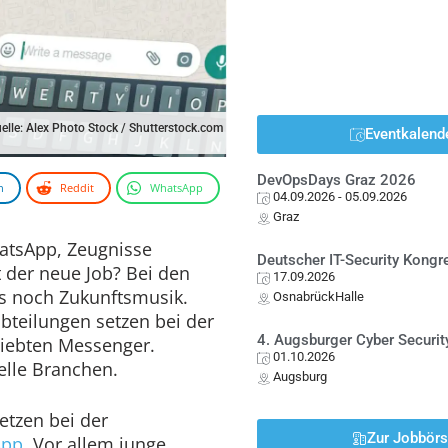
uelle: Alex Photo Stock / Shutterstock.com
Eventkalend
DevOpsDays Graz 2026
n
Reddit
WhatsApp
04.09.2026
- 05.09.2026
Graz
hatsApp, Zeugnisse
Deutscher IT-Security Kong
 der neue Job? Bei den
17.09.2026
s noch Zukunftsmusik.
OsnabrückHalle
teilungen setzen bei der
4. Augsburger Cyber Securit
liebten Messenger.
01.10.2026
elle Branchen.
Augsburg
tzen bei der
Zur Jobbör
App
. Vor allem junge