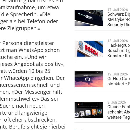
Erfahrung nach ist es ein
ntaktaufnahme, um etwa
17. Juli 2026
 die Sprecherin. «Die
Schwarz Dig
XM Cyber-R
er als bei Telefon oder
Security-Ri
ere Zielgruppen.»
13. Juli 2026
 Personaldienstleister
Hackergrup
tzt man WhatsApp schon
Bosch mit 
Konstrukti
rsuche ein. «Und wir
eses Angebot als positiv»,
nitt würden 10 bis 25
12. Juli 2026
r WhatsApp eingehen. Der
GitHub Copi
Interessenten schnell und
blockierte
en. «Der Messenger hilft
Hemmschwelle.» Das sei
8. Juli 2026
r Suche nach neuen
Claude Fabl
rte und langwierige
schenkt Ab
weitere Ta
n oft eher abschrecken.
e Berufe sieht sie hierbei