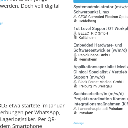
werden. Doch voll digital
Systemadministrator (m/w/d
Schwerpunkt Linux
CEOS Corrected Electron Opt
Heidelberg
ige
1st Level Support OT Workp
BELECTRIC GmbH
Kolitzheim
Embedded Hardware- und
Softwareentwickler (w/m/d)
Rapid Shape GmbH
Heimsheim
Applikationsspezialist Mediz
Clinical Specialist / Vertrieb
Support (m/w/d)
Black Forest Medical GmbH
Freiburg im Breisgau
Sachbearbeiter/in (m/w/d)
Projektkoordination Kommu
Integrationsmaßnahmen (KI
BLG etwa startete im Januar
Landeshauptstadt Potsdam
ewerbungen per WhatsApp,
Potsdam
Lagerlogistiker. Per QR-
Anzeige
t dem Smartphone