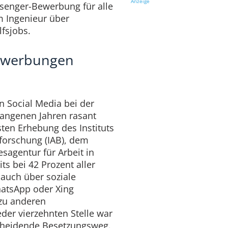
Anzeige
ssenger-Bewerbung für alle
m Ingenieur über
lfsjobs.
Bewerbungen
n Social Media bei der
gangenen Jahren rasant
en Erhebung des Instituts
sforschung (IAB), dem
sagentur für Arbeit in
s bei 42 Prozent aller
 auch über soziale
atsApp oder Xing
 zu anderen
der vierzehnten Stelle war
cheidende Besetzungsweg.