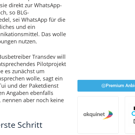
ie direkt zur WhatsApp-
ich, so BLG-
edel, sei WhatsApp für die
liches und ein
ikationsmittel. Das wolle
bungen nutzen.
Busbetreiber Transdev will
tsprechendes Pilotprojekt
ehe es zunächst um
nsprechen wolle, sagt ein
Tui und der Paketdienst
Premium Anbi
en Angaben ebenfalls
, nennen aber noch keine
rste Schritt