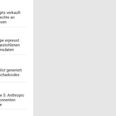
its verkauft
echte an
esen
pe erpresst
gestohlenen
onsdaten
lot generiert
 Schadcodes
e 5: Anthropic
onnenten
ge