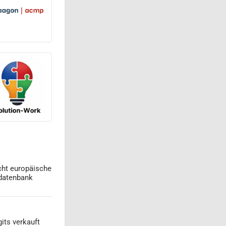
cht europäische
datenbank
its verkauft