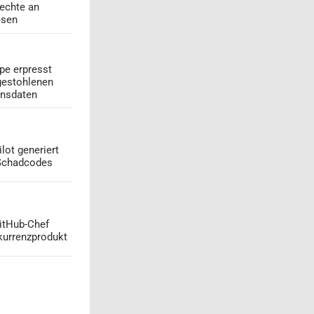
echte an
esen
pe erpresst
gestohlenen
onsdaten
lot generiert
 Schadcodes
GitHub-Chef
kurrenzprodukt