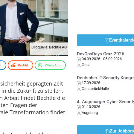
Eventkalend
Bildquelle: Bechtle AG
DevOpsDays Graz 2026
04.09.2026
- 05.09.2026
Graz
n
Reddit
WhatsApp
Deutscher IT-Security Kong
nsicherheit geprägten Zeit
17.09.2026
OsnabrückHalle
 in die Zukunft zu stellen.
 Arbeit findet Bechtle die
4. Augsburger Cyber Securit
ten Fragen der
01.10.2026
ale Transformation findet
Augsburg
Zur Jobbör