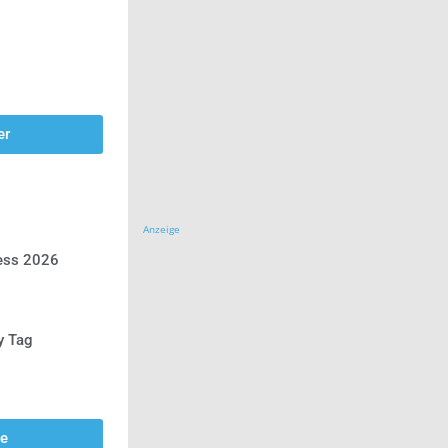
er
Anzeige
ress 2026
y Tag
se