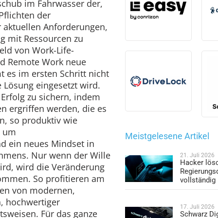
sschub im Fahrwasser der,
flichten der
 aktuellen Anforderungen,
g mit Ressourcen zu
eld von Work-Life-
und Remote Work neue
es im ersten Schritt nicht
 Lösung eingesetzt wird.
n Erfolg zu sichern, indem
 ergriffen werden, die es
n, so produktiv wie
o um
Meistgelesene Artikel
d ein neues Mindset in
ehmens. Nur wenn der Wille
21. Juli 2026
Hacker lös
ird, wird die Veränderung
Regierungs
ommen. So profitieren am
vollständig
lten von modernen,
n, hochwertiger
17. Juli 2026
itsweisen. Für das ganze
Schwarz Dig