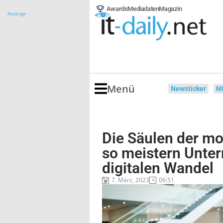
Awards
Mediadaten
Magazin
Anzeige
Menü
Newsticker
N
Die Säulen der mo
so meistern Unte
digitalen Wandel
7. März, 2023
06:51