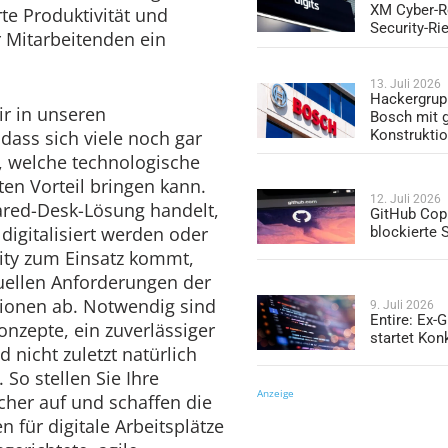
XM Cyber-R
e Produktivität und
Security-Ri
r Mitarbeitenden ein
13. Juli 2026
Hackergrup
r in unseren
Bosch mit 
Konstrukti
dass sich viele noch gar
d, welche technologische
en Vorteil bringen kann.
12. Juli 2026
ared-Desk-Lösung handelt,
GitHub Copi
digitalisiert werden oder
blockierte
ity zum Einsatz kommt,
duellen Anforderungen der
ionen ab. Notwendig sind
9. Juli 2026
Entire: Ex-
zepte, ein zuverlässiger
startet Kon
 nicht zuletzt natürlich
So stellen Sie Ihre
Anzeige
her auf und schaffen die
 für digitale Arbeitsplätze