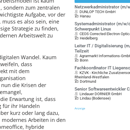
Arbeitsmodell ist kaum
, sondern zum zentralen
Netzwerkadministrator (m/w
DUNLOP TECH GmbH
wichtigste Aufgabe, vor der
Hanau
 muss es also sein, eine
Systemadministrator (m/w/d
ige Strategie zu finden,
Schwerpunkt Linux
CEOS Corrected Electron Opt
dernen Arbeitswelt zu
Heidelberg
Leiter IT / Digitalisierung (m
Teilzeit
digitalen Wandel. Kaum
Agrarmarkt Informations-Gmb
Bonn
weifeln, dass
Fachkoordinator IT Liegens
rekt mit dem
KZVK - Kirchliche Zusatzvers
rganisation
Rheinland-Westfalen
Dortmund
nun die Krisen der
Senior Softwareentwickler 
temangel,
Lindauer DORNIER GmbH
die Erwartung ist, dass
Lindau (Bodensee)
für ihr Handeln
Anzeige
ber kurz oder lang dazu,
 modernes Arbeiten in den
meoffice, hybride