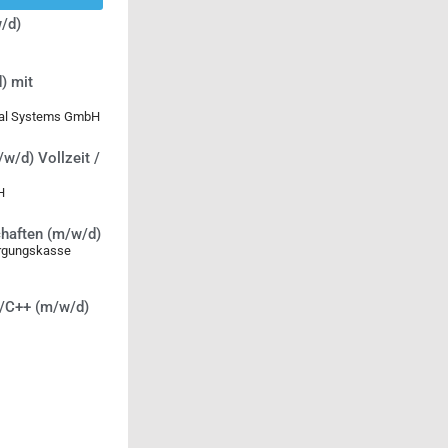
/d)
) mit
ical Systems GmbH
/w/d) Vollzeit /
H
chaften (m/w/d)
orgungskasse
C/C++ (m/w/d)