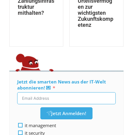
Zahlungsinfras
Urteilsvermög
truktur
en zur
mithalten?
wichtigsten
Zukunftskomp
etenz
Jetzt die smarten News aus der IT-Welt
abonnieren! 💌
Jetzt Anmelden!
it management
it security