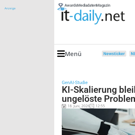
Awards
Mediadaten
Magazin
Anzeige
Menü
Newsticker
N
GenAI-Studie
KI-Skalierung blei
ungelöste Proble
18. Juni, 2026
12:55