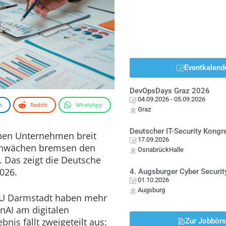
Eventkalend
DevOpsDays Graz 2026
04.09.2026
- 05.09.2026
n
Reddit
WhatsApp
Graz
Deutscher IT-Security Kong
chen Unternehmen breit
17.09.2026
Schwächen bremsen den
OsnabrückHalle
 Das zeigt die Deutsche
2026.
4. Augsburger Cyber Securit
01.10.2026
Augsburg
TU Darmstadt haben mehr
nAI am digitalen
bnis fällt zweigeteilt aus:
Zur Jobbör