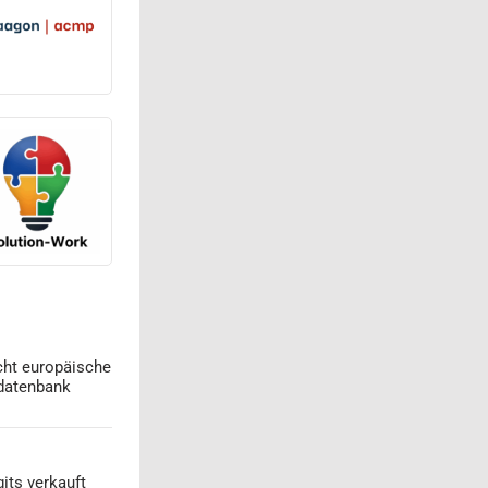
cht europäische
datenbank
its verkauft