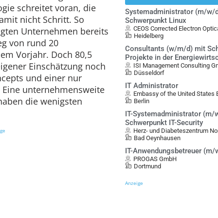
gie schreitet voran, die
Systemadministrator (m/w/d
amit nicht Schritt. So
Schwerpunkt Linux
CEOS Corrected Electron Opt
agten Unternehmen bereits
Heidelberg
ieg von rund 20
Consultants (w/m/d) mit Sch
em Vorjahr. Doch 80,5
Projekte in der Energiewirts
eigener Einschätzung noch
ISI Management Consulting 
Düsseldorf
ncepts und einer nur
IT Administrator
. Eine unternehmensweite
Embassy of the United States B
 haben die wenigsten
Berlin
IT-Systemadministrator (m/w
Schwerpunkt IT-Security
ige
Herz- und Diabeteszentrum No
Bad Oeynhausen
IT-Anwendungsbetreuer (m/
PROGAS GmbH
Dortmund
Anzeige