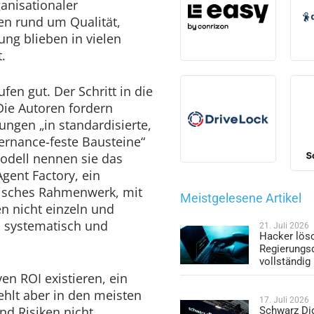
anisationaler
en rund um Qualität,
ng blieben in vielen
.
fen gut. Der Schritt in die
Die Autoren fordern
ungen „in standardisierte,
rnance-feste Bausteine“
odell nennen sie das
gent Factory, ein
nisches Rahmenwerk, mit
Meistgelesene Artikel
 nicht einzeln und
n systematisch und
21. Juli 2026
Hacker lös
Regierungs
vollständig
ven ROI existieren, ein
ehlt aber in den meisten
17. Juli 2026
d Risiken nicht
Schwarz Dig