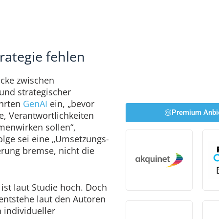
ategie fehlen
Lücke zwischen
und strategischer
ührten
GenAI
ein, „bevor
Premium Anbi
ce, Verantwortlichkeiten
enwirken sollen“,
olge sei eine „Umsetzungs-
ierung bremse, nicht die
 ist laut Studie hoch. Doch
 entstehe laut den Autoren
 individueller