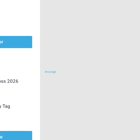
er
Anzeige
ress 2026
y Tag
se