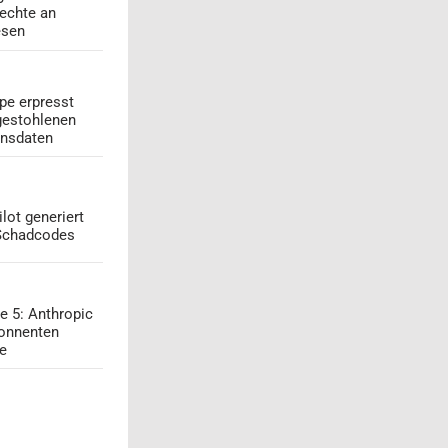
echte an
esen
pe erpresst
gestohlenen
onsdaten
lot generiert
 Schadcodes
e 5: Anthropic
onnenten
ge