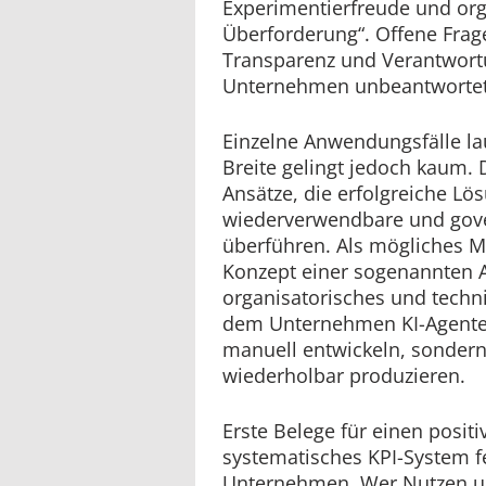
Experimentierfreude und org
Überforderung“. Offene Frag
Transparenz und Verantwortu
Unternehmen unbeantwortet
Einzelne Anwendungsfälle lau
Breite gelingt jedoch kaum. 
Ansätze, die erfolgreiche Lös
wiederverwendbare und gove
überführen. Als mögliches M
Konzept einer sogenannten A
organisatorisches und tech
dem Unternehmen KI-Agenten
manuell entwickeln, sonder
wiederholbar produzieren.
Erste Belege für einen positi
systematisches KPI-System f
Unternehmen. Wer Nutzen un