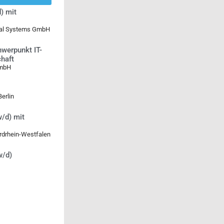
) mit
ical Systems GmbH
werpunkt IT-
chaft
GmbH
erlin
/d) mit
rdrhein-Westfalen
w/d)