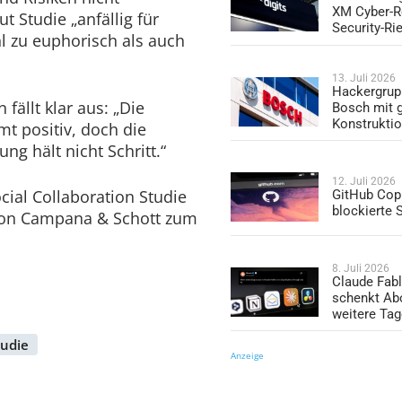
XM Cyber-R
t Studie „anfällig für
Security-Ri
 zu euphorisch als auch
13. Juli 2026
Hackergrup
fällt klar aus: „Die
Bosch mit 
Konstrukti
mt positiv, doch die
ung hält nicht Schritt.“
12. Juli 2026
cial Collaboration Studie
GitHub Copi
blockierte
 von Campana & Schott zum
8. Juli 2026
Claude Fabl
schenkt Ab
weitere Ta
tudie
Anzeige