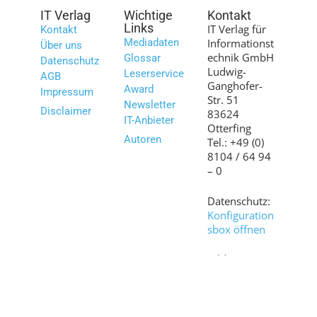
IT Verlag
Wichtige
Kontakt
Links
IT Verlag für
Kontakt
Mediadaten
Informationst
Über uns
echnik GmbH
Glossar
Datenschutz
Ludwig-
Leserservice
AGB
Ganghofer-
Award
Impressum
Str. 51
Newsletter
Disclaimer
83624
IT-Anbieter
Otterfing
Autoren
Tel.: +49 (0)
8104 / 64 94
– 0
Datenschutz:
Konfiguration
sbox öffnen
Bilder:
shutterstock.c
om
© 2007 – 2026 www.it-daily.net