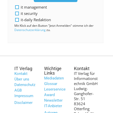
it management
it security
it-daily Redaktion
Mit Klick auf den Button "Jetzt Anmelden" stimme ich der
Datenschutzerklärung
zu.
IT Verlag
Wichtige
Kontakt
Links
IT Verlag für
Kontakt
Mediadaten
Informationst
Über uns
echnik GmbH
Glossar
Datenschutz
Ludwig-
Leserservice
AGB
Ganghofer-
Award
Impressum
Str. 51
Newsletter
Disclaimer
83624
IT-Anbieter
Otterfing
Autoren