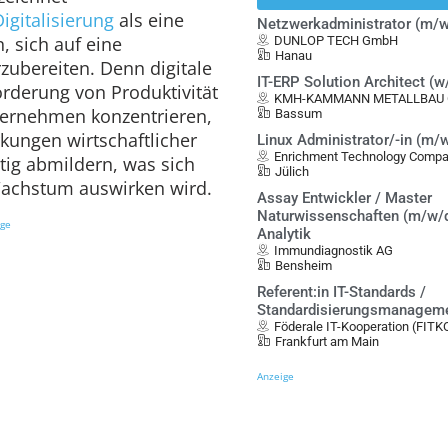
Digitalisierung
als eine
Netzwerkadministrator (m/w
, sich auf eine
DUNLOP TECH GmbH
Hanau
rzubereiten. Denn digitale
IT-ERP Solution Architect (
Förderung von Produktivität
KMH-KAMMANN METALLBAU G
ternehmen konzentrieren,
Bassum
kungen wirtschaftlicher
Linux Administrator/-in (m/
Enrichment Technology Compa
ig abmildern, was sich
Jülich
 Wachstum auswirken wird.
Assay Entwickler / Master
Naturwissenschaften (m/w/d
ige
Analytik
Immundiagnostik AG
Bensheim
Referent:in IT-Standards /
Standardisierungsmanagem
Föderale IT-Kooperation (FITK
Frankfurt am Main
Anzeige