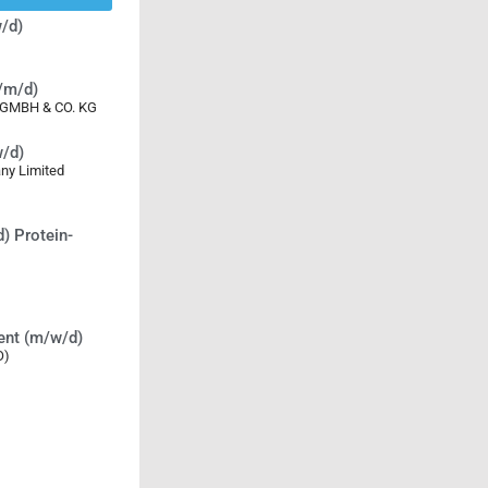
/d)
w/m/d)
MBH & CO. KG
w/d)
ny Limited
) Protein-
ent (m/w/d)
O)