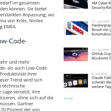
 Bedarf im gesamten
XM Cyber-R
Security-Ri
en können. Sie bietet
 verstärkten Anpassung, wo
sima von Kries, Nintex
13. Juli 2026
Hackergrup
ng EMEA.
Bosch mit 
Konstrukti
Low-Code-
12. Juli 2026
GitHub Copi
blockierte
 mehr und mehr
e- als auch Low-Code-
roduktivität ihrer
8. Juli 2026
Claude Fabl
ieser Trend wird sich
schenkt Ab
ht-technische
weitere Ta
 Lage versetzt, ihre
sieren, ohne sich auf die
Anzeige
 müssen. Gartner
5 70 Prozent der von