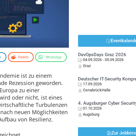
Eventkalend
DevOpsDays Graz 2026
n
Reddit
WhatsApp
04.09.2026
- 05.09.2026
Graz
ndemie ist zu einem
Deutscher IT-Security Kong
nde Rezession geworden.
17.09.2026
Europa zu einer
OsnabrückHalle
d oder nicht, ist eines
4. Augsburger Cyber Securit
irtschaftliche Turbulenzen
01.10.2026
 nach neuen Möglichkeiten
Augsburg
Aufbau von Resilienz.
Zur Jobbör
zeichnet