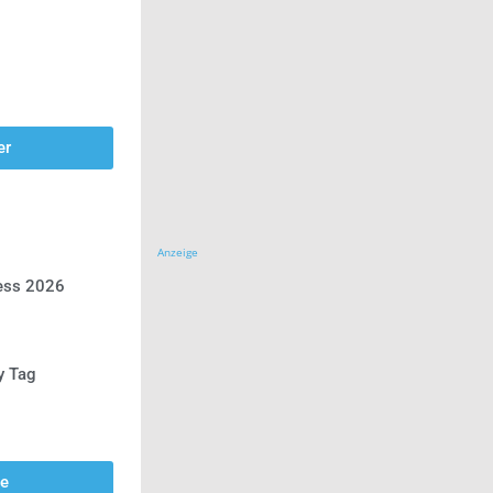
er
Anzeige
ress 2026
y Tag
se