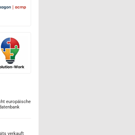
cht europäische
datenbank
its verkauft