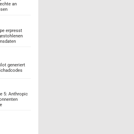
echte an
esen
pe erpresst
gestohlenen
onsdaten
lot generiert
 Schadcodes
e 5: Anthropic
onnenten
ge