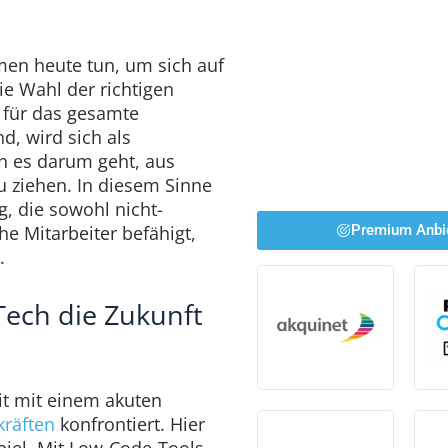
n heute tun, um sich auf
ie Wahl der richtigen
e für das gesamte
, wird sich als
n es darum geht, aus
u ziehen. In diesem Sinne
, die sowohl nicht-
he Mitarbeiter befähigt,
Premium Anbi
n.
ech die Zukunft
it mit einem akuten
kräften
konfrontiert. Hier
iel. Mit Low-Code-Tools