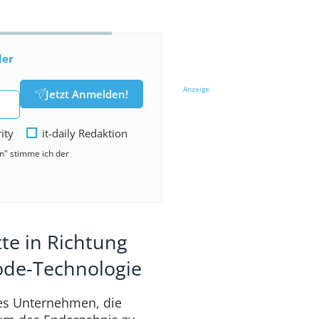
der
Anzeige
Jetzt Anmelden!
rity
it-daily Redaktion
en" stimme ich der
te in Richtung
ode-Technologie
es Unternehmen, die