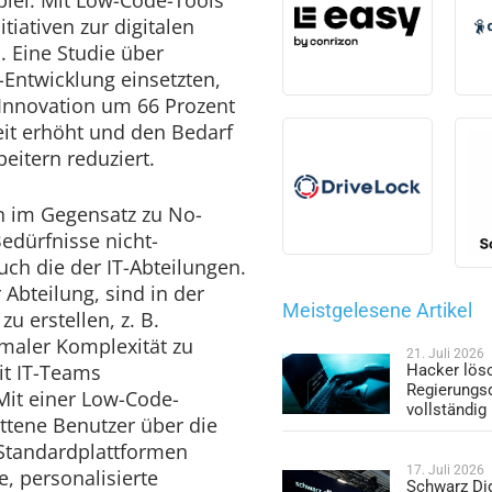
iativen zur digitalen
. Eine Studie über
Entwicklung einsetzten,
e Innovation um 66 Prozent
keit erhöht und den Bedarf
eitern reduziert.
n im Gegensatz zu No-
dürfnisse nicht-
uch die der IT-Abteilungen.
 Abteilung, sind in der
Meistgelesene Artikel
u erstellen, z. B.
maler Komplexität zu
21. Juli 2026
it IT-Teams
Hacker lös
Regierungs
it einer Low-Code-
vollständig
ttene Benutzer über die
 Standardplattformen
17. Juli 2026
 personalisierte
Schwarz Dig