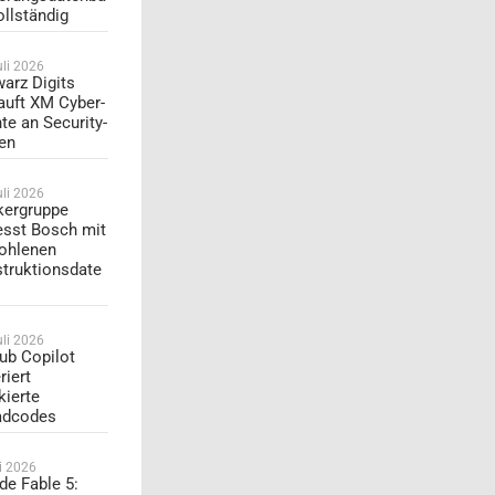
ollständig
uli 2026
arz Digits
auft XM Cyber-
te an Security-
en
uli 2026
ergruppe
esst Bosch mit
ohlenen
truktionsdate
uli 2026
ub Copilot
riert
kierte
adcodes
li 2026
de Fable 5: