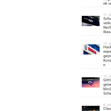
nk v
17. J
Schw
verk
Rech
Ries
13. J
Hack
erpr
gest
Kons
n
12. J
GitH
gene
bloc
Sch
8. Ju
Clau