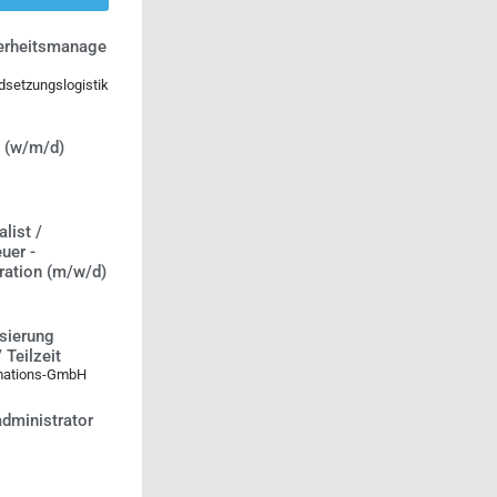
erheitsmanage
dsetzungslogistik
g (w/m/d)
list /
uer -
ration (m/w/d)
isierung
 Teilzeit
rmations-GmbH
administrator