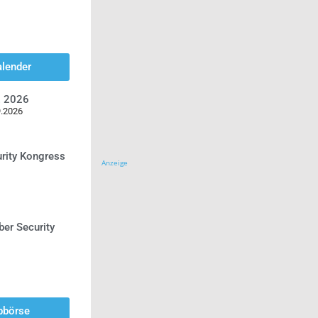
alender
z 2026
9.2026
urity Kongress
Anzeige
ber Security
bbörse