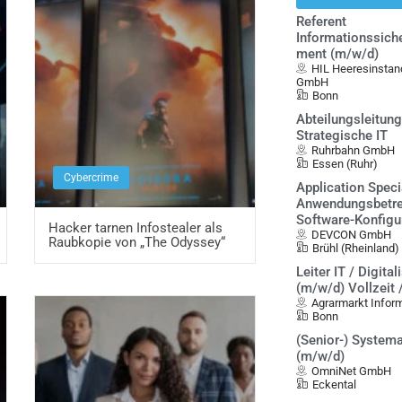
Referent
Informationssich
ment (m/w/d)
HIL Heeresinstan
GmbH
Bonn
Abteilungsleitun
Strategische IT
Ruhrbahn GmbH
Essen (Ruhr)
Cybercrime
Application Specia
Anwendungsbetre
Software-Konfigu
Hacker tarnen Infostealer als
DEVCON GmbH
Raubkopie von „The Odyssey“
Brühl (Rheinland)
Leiter IT / Digital
(m/w/d) Vollzeit /
Agrarmarkt Info
Bonn
(Senior-) System
(m/w/d)
OmniNet GmbH
Eckental