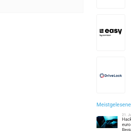
Meistgelesene 
21. J
Hack
euro
Regi