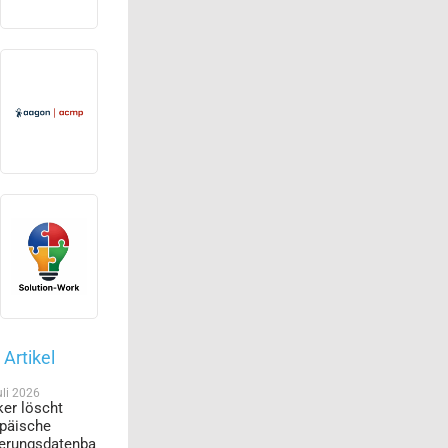
Artikel
uli 2026
er löscht
päische
erungsdatenba