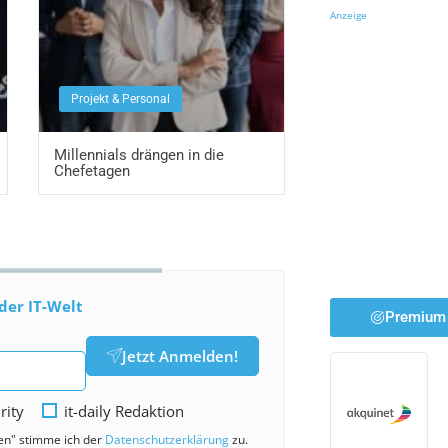
Anzeige
Projekt & Personal
Millennials drängen in die
Chefetagen
der IT-Welt
Premium 
Jetzt Anmelden!
rity
it-daily Redaktion
den" stimme ich der
Datenschutzerklärung
zu.