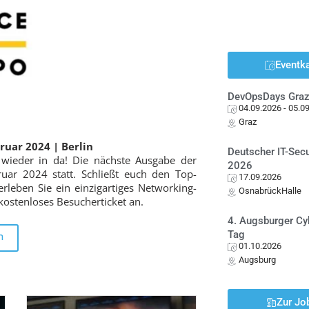
Eventk
DevOpsDays Gra
04.09.2026
- 05.0
Graz
bruar 2024
|
Berlin
Deutscher IT-Sec
 wieder in da! Die nächste Ausgabe der
2026
ruar 2024 statt. Schließt euch den Top-
17.09.2026
eben Sie ein einzigartiges Networking-
OsnabrückHalle
 kostenloses Besucherticket an.
4. Augsburger Cy
Tag
n
01.10.2026
Augsburg
Zur Jo