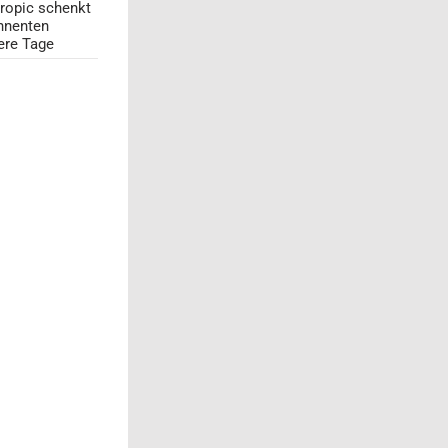
ropic schenkt
nnenten
ere Tage