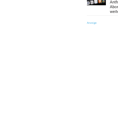
Anth
Abo
weit
Anzeige