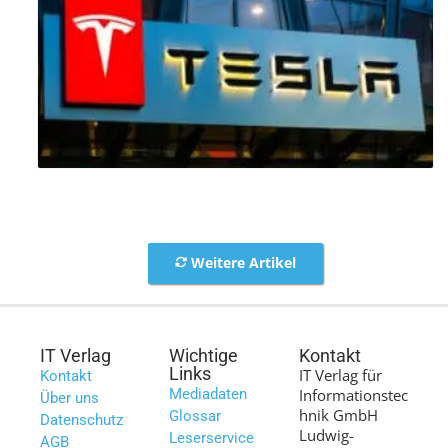
Weitere Artikel
IT Verlag
Wichtige
Kontakt
Links
IT Verlag für
Kontakt
Mediadaten
Informationstec
Über uns
hnik GmbH
Glossar
Datenschutz
Ludwig-
Leserservice
AGB