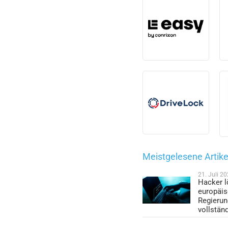
Meistgelesene Artike
21. Juli 2
Hacker l
europäi
Regieru
vollstän