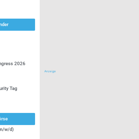
nder
ongress 2026
Anzeige
urity Tag
örse
(m/w/d)