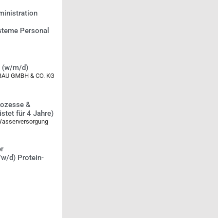
inistration
teme Personal
t (w/m/d)
U GMBH & CO. KG
Prozesse &
tet für 4 Jahre)
Wasserversorgung
er
w/d) Protein-