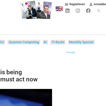
Registrieren
Anmelde
IS2
Quanten Computing
KI
IT-Recht
Monthly Spezial
Anzeige
is being
 must act now