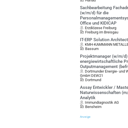
Hanau
Sachbearbeitung Fachadm
(w/m/d) für die
Personalmanagementsys
Office und KIDICAP
Erzdiözese Freiburg
Freiburg im Breisgau
IT-ERP Solution Architec
KMH-KAMMANN METALLBA
Bassum
Projektmanager (w/m/d)
energiewirtschaftliche 
Outputmanagement (befris
Dortmunder Energie- und 
GmbH DEW21
Dortmund
Assay Entwickler / Mast
Naturwissenschaften (m/
Analytik
Immundiagnostik AG
Bensheim
Anzeige