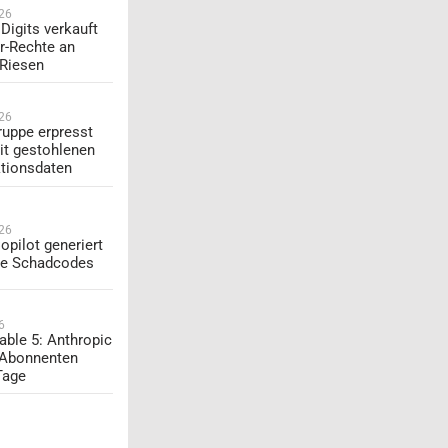
026
Digits verkauft
r-Rechte an
-Riesen
026
uppe erpresst
t gestohlenen
tionsdaten
026
opilot generiert
te Schadcodes
6
able 5: Anthropic
 Abonnenten
Tage