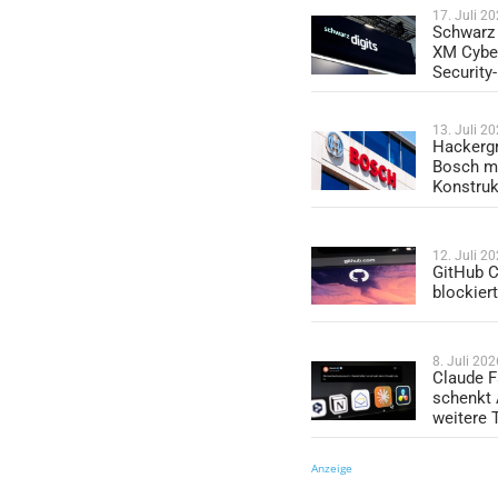
17. Juli 2
Schwarz 
XM Cybe
Security
13. Juli 2
Hackergr
Bosch mi
Konstruk
12. Juli 2
GitHub C
blockier
8. Juli 202
Claude F
schenkt
weitere 
Anzeige