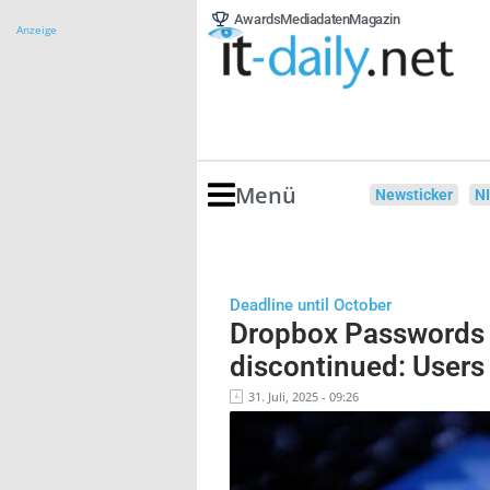
Awards
Mediadaten
Magazin
Anzeige
Menü
Newsticker
N
Deadline until October
Dropbox Passwords 
discontinued: Users
31. Juli, 2025 - 09:26