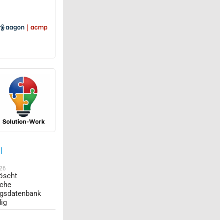
l
026
öscht
sche
ngsdatenbank
dig