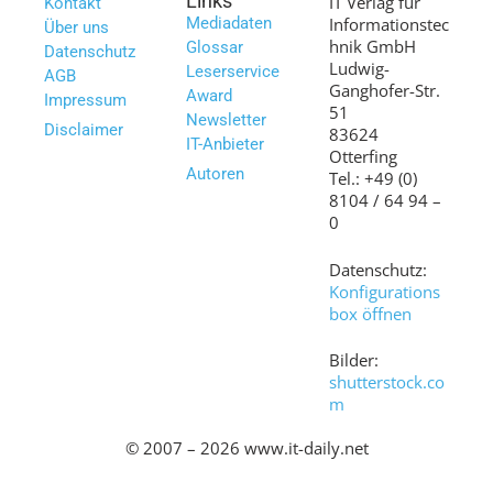
Links
IT Verlag für
Kontakt
Mediadaten
Informationstec
Über uns
hnik GmbH
Glossar
Datenschutz
Ludwig-
Leserservice
AGB
Ganghofer-Str.
Award
Impressum
51
Newsletter
Disclaimer
83624
IT-Anbieter
Otterfing
Autoren
Tel.: +49 (0)
8104 / 64 94 –
0
Datenschutz:
Konfigurations
box öffnen
Bilder:
shutterstock.co
m
© 2007 – 2026 www.it-daily.net