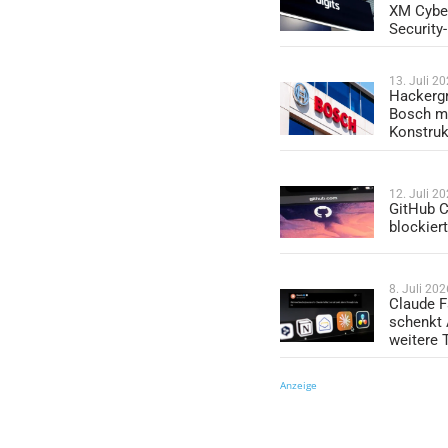
XM Cybe
Security
13. Juli 2
Hackergr
Bosch mi
Konstruk
12. Juli 2
GitHub C
blockier
8. Juli 202
Claude F
schenkt
weitere 
Anzeige