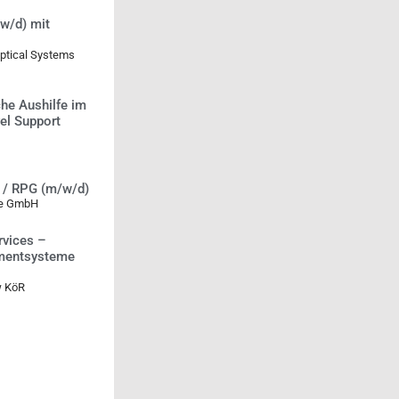
w/d) mit
Optical Systems
he Aushilfe im
vel Support
i / RPG (m/w/d)
se GmbH
rvices –
mentsysteme
w KöR