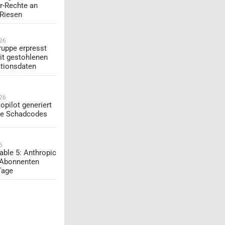
r-Rechte an
-Riesen
026
uppe erpresst
t gestohlenen
tionsdaten
026
opilot generiert
te Schadcodes
6
able 5: Anthropic
 Abonnenten
Tage