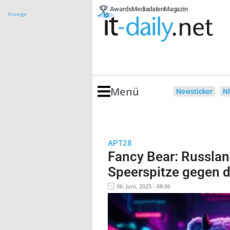
Awards
Mediadaten
Magazin
Anzeige
Menü
Newsticker
N
APT28
Fancy Bear: Russlan
Speerspitze gegen 
06. Juni, 2025 - 08:06