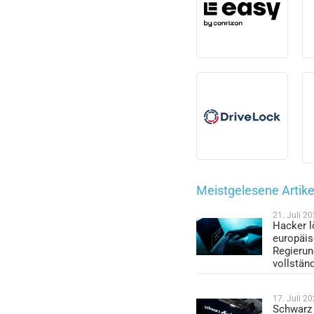
Meistgelesene Artike
21. Juli 2
Hacker l
europäi
Regieru
vollstän
17. Juli 2
Schwarz 