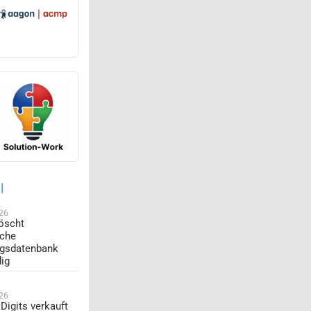
l
026
öscht
sche
ngsdatenbank
dig
026
Digits verkauft