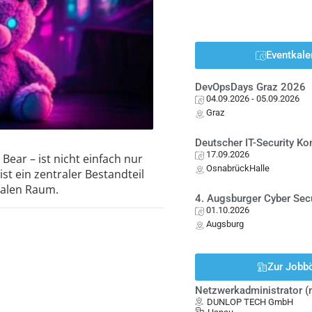
Eventkale
DevOpsDays Graz 2026
04.09.2026
- 05.09.2026
Graz
Deutscher IT-Security K
17.09.2026
Bear – ist nicht einfach nur
OsnabrückHalle
st ein zentraler Bestandteil
talen Raum.
4. Augsburger Cyber Sec
01.10.2026
Augsburg
Zur Jobb
Netzwerkadministrator 
DUNLOP TECH GmbH