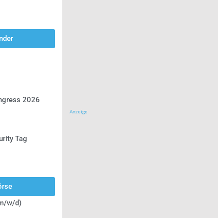
nder
ongress 2026
Anzeige
urity Tag
örse
(m/w/d)