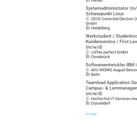
Hanau
Systemadministrator (m/
Schwerpunkt Linux
CEOS Corrected Electron 
GmbH
Heidelberg
Werkstudent / Studentisc
Kundenservice / First Le
(m/w/d)
coffee perfect GmbH
Osnabrück
Softwareentwickler IBM 
AVO-WERKE August Beis
Belm
Teamlead Application Se
Campus- & Lernmanage
(m/w/d)
Hochschul-IT-Services.nr
Düsseldorf
Anzeige