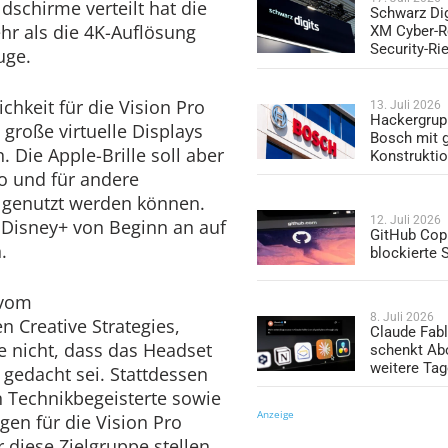
dschirme verteilt hat die
Schwarz Dig
ehr als die 4K-Auflösung
XM Cyber-R
Security-Ri
uge.
chkeit für die Vision Pro
13. Juli 2026
Hackergrup
 große virtuelle Displays
Bosch mit 
. Die Apple-Brille soll aber
Konstrukti
o und für andere
genutzt werden können.
12. Juli 2026
 Disney+ von Beginn an auf
GitHub Copi
.
blockierte
 vom
8. Juli 2026
Creative Strategies,
Claude Fabl
be nicht, dass das Headset
schenkt Ab
weitere Ta
gedacht sei. Stattdessen
n Technikbegeisterte sowie
Anzeige
en für die Vision Pro
diese Zielgruppe stellen