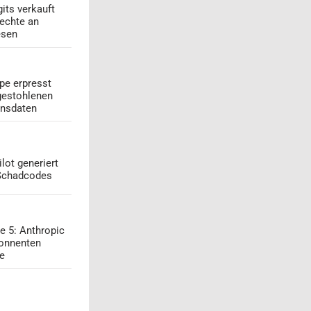
its verkauft
echte an
esen
pe erpresst
gestohlenen
onsdaten
lot generiert
 Schadcodes
e 5: Anthropic
onnenten
ge