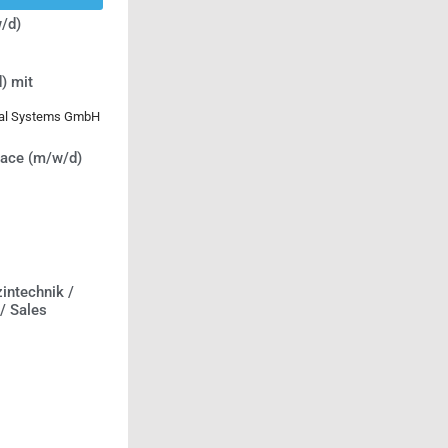
/d)
) mit
ical Systems GmbH
lace (m/w/d)
intechnik /
 / Sales