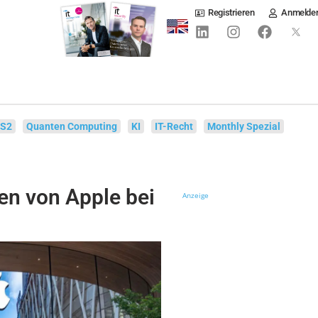
Registrieren
Anmelde
IS2
Quanten Computing
KI
IT-Recht
Monthly Spezial
en von Apple bei
Anzeige