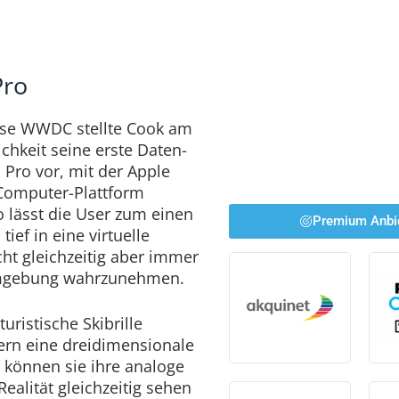
Pro
sse WWDC stellte Cook am
ichkeit seine erste Daten-
 Pro vor, mit der Apple
 Computer-Plattform
ro lässt die User zum einen
Premium Anbi
ief in eine virtuelle
cht gleichzeitig aber immer
Umgebung wahrzunehmen.
uristische Skibrille
ern eine dreidimensionale
 können sie ihre analoge
ealität gleichzeitig sehen