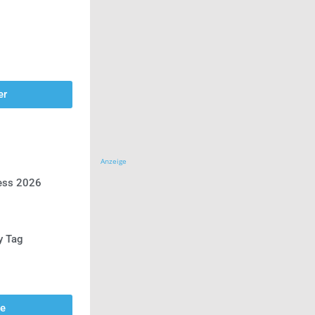
er
Anzeige
ress 2026
y Tag
se