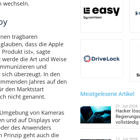
n wechseln.
by
inen tragbaren
lauben, dass die Apple
 Produkt ist», sagte
 werde die Art und Weise
ommunizieren und
 sich überzeugt. In den
kommenden Jahres auf den
r den Marktstart
Meistgelesene Artikel
ch nicht genannt.
21. Juli 2026
Hacker lös
ie Umgebung von Kameras
Regierungs
n und auf Displays vor
vollständig
oder des Anwenders
Prinzip geht auch die
17. Juli 2026