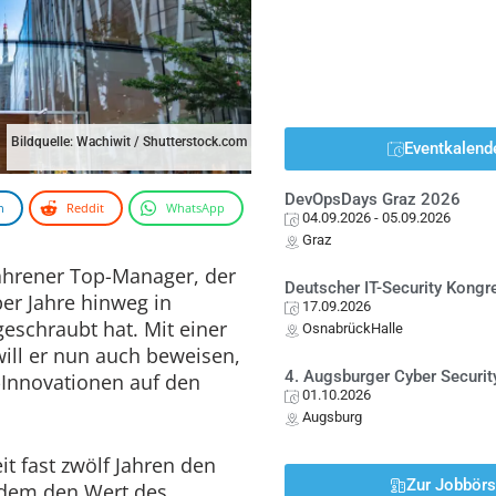
Bildquelle: Wachiwit / Shutterstock.com
Eventkalend
DevOpsDays Graz 2026
n
Reddit
WhatsApp
04.09.2026
- 05.09.2026
Graz
fahrener Top-Manager, der
Deutscher IT-Security Kong
er Jahre hinweg in
17.09.2026
schraubt hat. Mit einer
OsnabrückHalle
will er nun auch beweisen,
4. Augsburger Cyber Securit
-Innovationen auf den
01.10.2026
Augsburg
it fast zwölf Jahren den
Zur Jobbör
tdem den Wert des