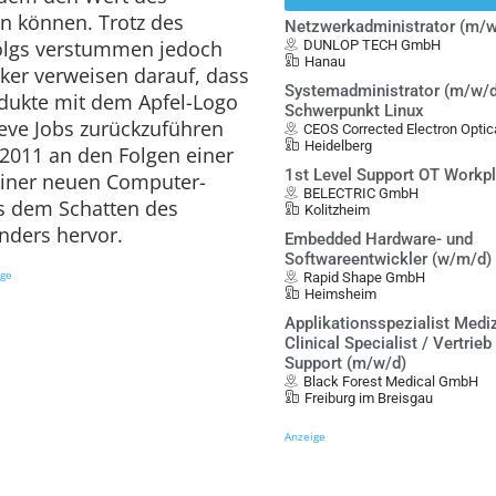
 können. Trotz des
Netzwerkadministrator (m/w
lgs verstummen jedoch
DUNLOP TECH GmbH
Hanau
iker verweisen darauf, dass
Systemadministrator (m/w/d
rodukte mit dem Apfel-Logo
Schwerpunkt Linux
teve Jobs zurückzuführen
CEOS Corrected Electron Opt
Heidelberg
 2011 an den Folgen einer
1st Level Support OT Workp
einer neuen Computer-
BELECTRIC GmbH
us dem Schatten des
Kolitzheim
nders hervor.
Embedded Hardware- und
Softwareentwickler (w/m/d)
ige
Rapid Shape GmbH
Heimsheim
Applikationsspezialist Mediz
Clinical Specialist / Vertrieb
Support (m/w/d)
Black Forest Medical GmbH
Freiburg im Breisgau
Anzeige