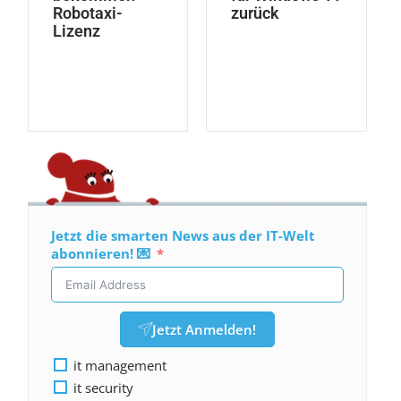
Robotaxi-
zurück
Lizenz
Jetzt die smarten News aus der IT-Welt
abonnieren! 💌
Jetzt Anmelden!
it management
it security