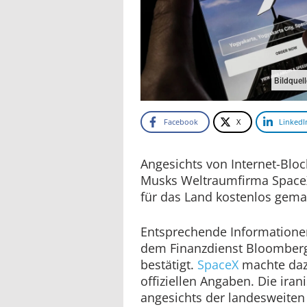
Bildquel
Facebook
X
LinkedI
Angesichts von Internet-Bloc
Musks Weltraumfirma SpaceX 
für das Land kostenlos gema
Entsprechende Informatione
dem Finanzdienst Bloomberg
bestätigt.
SpaceX
machte daz
offiziellen Angaben. Die iran
angesichts der landesweiten 