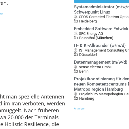
ren.
Systemadministrator (m/w/d
Schwerpunkt Linux
ige
CEOS Corrected Electron Opt
Heidelberg
Embedded Software Entwick
SFC Energy AG
Brunnthal (München)
IT- & KI-Allrounder (w/m/d)
ISI Management Consulting 
Düsseldorf
Datenmanagement (m/w/d)
sense electra GmbH
Berlin
Projektkoordinierung für de
neuen Kompetenzcentrums Mo
Metropolregion Hamburg
Projektbüro Metropolregion Ha
cht man spezielle Antennen
Hamburg
d im Iran verboten, werden
Anzeige
hmuggelt. Nach früheren
wa 20.000 der Terminals
 Holistic Resilience, die