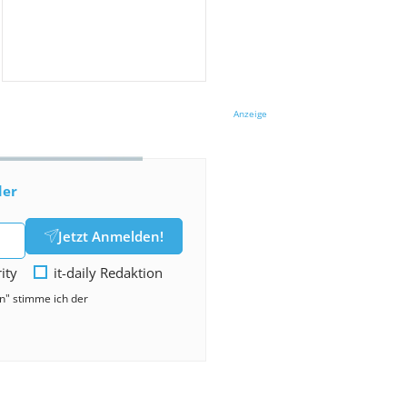
Anzeige
der
Jetzt Anmelden!
rity
it-daily Redaktion
en" stimme ich der