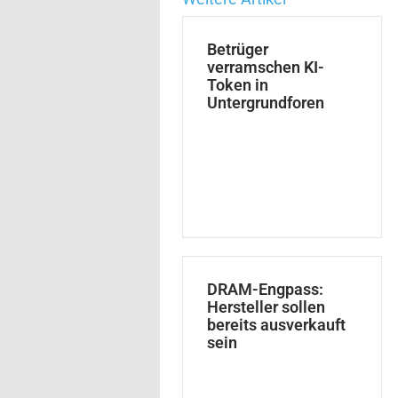
Betrüger
verramschen KI-
Token in
Untergrundforen
DRAM-Engpass:
Hersteller sollen
bereits ausverkauft
sein