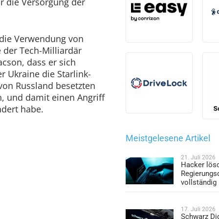
r die Versorgung der
 die Verwendung von
 der Tech-Milliardär
cson, dass er sich
r Ukraine die Starlink-
von Russland besetzten
n, und damit einen Angriff
ndert habe.
Meistgelesene Artikel
21. Juli 2026
Hacker lös
Regierungs
vollständig
17. Juli 2026
Schwarz Dig