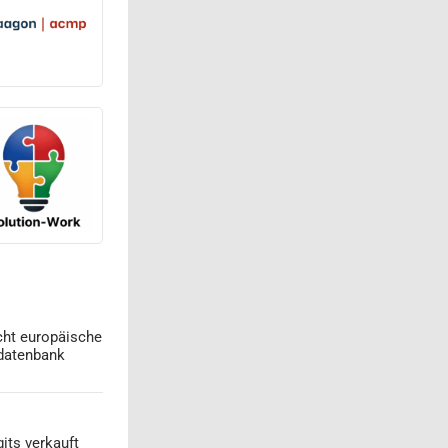
cht europäische
datenbank
its verkauft