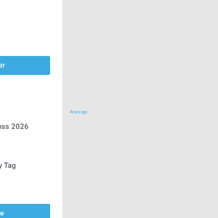
er
Anzeige
ress 2026
y Tag
se