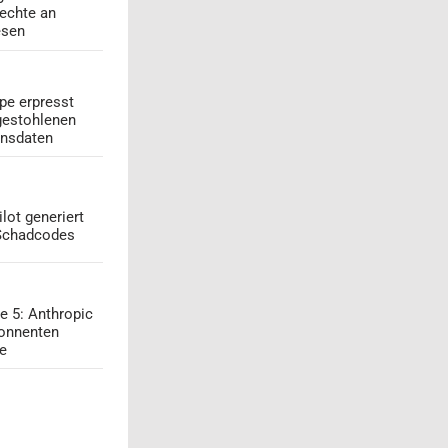
echte an
esen
pe erpresst
gestohlenen
onsdaten
lot generiert
 Schadcodes
e 5: Anthropic
onnenten
ge