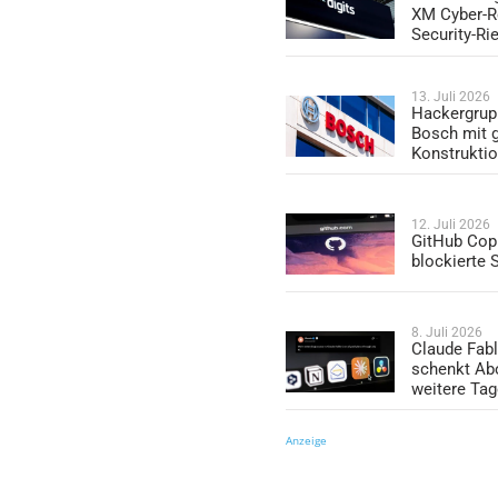
XM Cyber-R
Security-Ri
13. Juli 2026
Hackergrup
Bosch mit 
Konstrukti
12. Juli 2026
GitHub Copi
blockierte
8. Juli 2026
Claude Fabl
schenkt Ab
weitere Ta
Anzeige