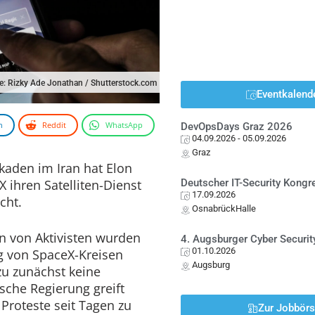
le: Rizky Ade Jonathan / Shutterstock.com
Eventkalend
n
Reddit
WhatsApp
DevOpsDays Graz 2026
04.09.2026
- 05.09.2026
Graz
kaden im Iran hat Elon
ihren Satelliten-Dienst
Deutscher IT-Security Kong
17.09.2026
cht.
OsnabrückHalle
n von Aktivisten wurden
4. Augsburger Cyber Securit
01.10.2026
 von SpaceX-Kreisen
Augsburg
u zunächst keine
ische Regierung greift
Proteste seit Tagen zu
Zur Jobbör