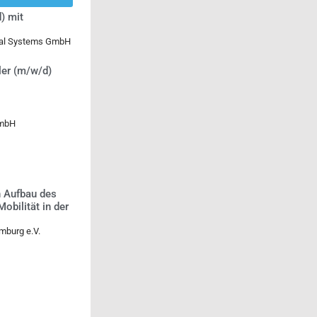
) mit
ical Systems GmbH
ler (m/w/d)
GmbH
n Aufbau des
bilität in der
mburg e.V.