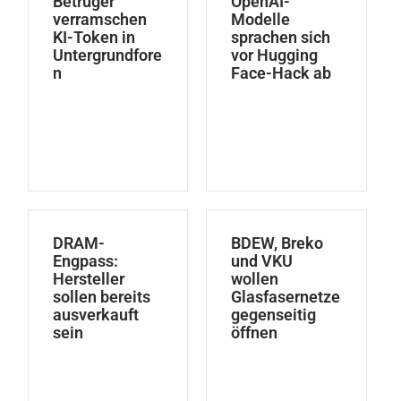
Betrüger
OpenAI-
verramschen
Modelle
KI-Token in
sprachen sich
Untergrundfore
vor Hugging
n
Face-Hack ab
DRAM-
BDEW, Breko
Engpass:
und VKU
Hersteller
wollen
sollen bereits
Glasfasernetze
ausverkauft
gegenseitig
sein
öffnen