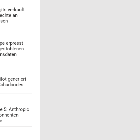
its verkauft
echte an
esen
pe erpresst
gestohlenen
onsdaten
lot generiert
 Schadcodes
e 5: Anthropic
onnenten
ge