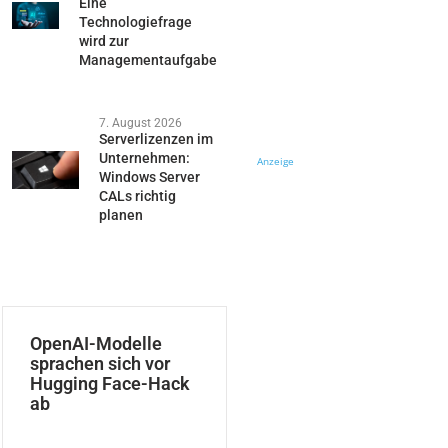
Eine
Technologiefrage
wird zur
Managementaufgabe
7. August 2026
Serverlizenzen im
Unternehmen:
Anzeige
Windows Server
CALs richtig
planen
OpenAI-Modelle
sprachen sich vor
Hugging Face-Hack
ab