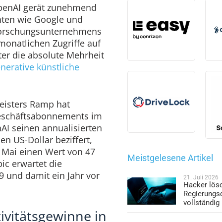
OpenAI gerät zunehmend
nten wie Google und
forschungsunternehmens
monatlichen Zugriffe auf
er die absolute Mehrheit
nerative künstliche
leisters Ramp hat
Geschäftsabonnements im
I seinen annualisierten
en US-Dollar beziffert,
m Mai einen Wert von 47
Meistgelesene Artikel
ic erwartet die
29 und damit ein Jahr vor
21. Juli 2026
Hacker lös
Regierungs
vollständig
ivitätsgewinne in