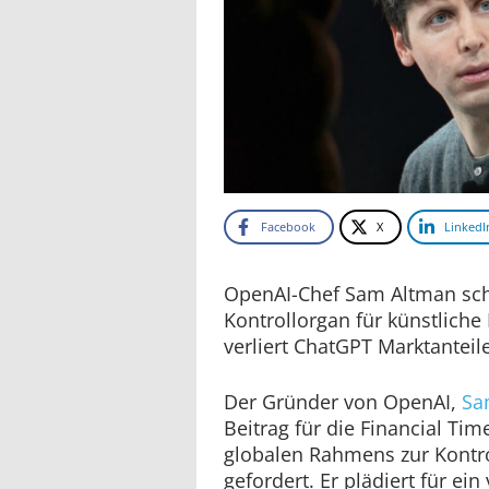
Facebook
X
LinkedI
OpenAI-Chef Sam Altman schl
Kontrollorgan für künstliche I
verliert ChatGPT Marktanteil
Der Gründer von OpenAI,
Sa
Beitrag für die Financial Tim
globalen Rahmens zur Kontrol
gefordert. Er plädiert für ei