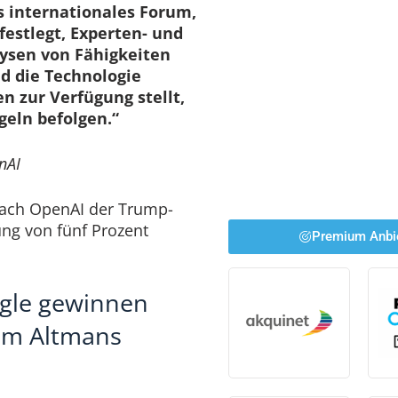
s internationales Forum,
festlegt, Experten- und
sen von Fähigkeiten
nd die Technologie
 zur Verfügung stellt,
geln befolgen.“
nAI
nach OpenAI der Trump-
ung von fünf Prozent
Premium Anbi
gle gewinnen
Sam Altmans