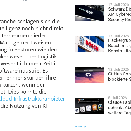
17. Juli 2026
Schwarz Dig
XM Cyber-R
Security-Ri
anche schlagen sich die
telligenz noch nicht direkt
nternehmen nieder.
13. Juli 2026
Hackergrup
l Management weisen
Bosch mit 
ung in Sektoren wie dem
Konstrukti
enwesen, der Logistik
 wesentlich mehr Zeit in
ftwareindustrie. Es
12. Juli 2026
GitHub Copi
nternehmenskunden ihre
blockierte
 kürzen, wenn der
ibt. Dies könnte die
Cloud-Infrastrukturanbieter
8. Juli 2026
Claude Fabl
r die Nutzung von KI-
schenkt Ab
weitere Ta
Anzeige