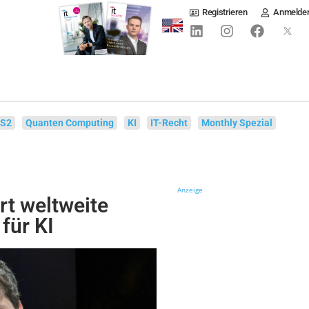
Registrieren
Anmelde
IS2
Quanten Computing
KI
IT-Recht
Monthly Spezial
Anzeige
t weltweite
für KI