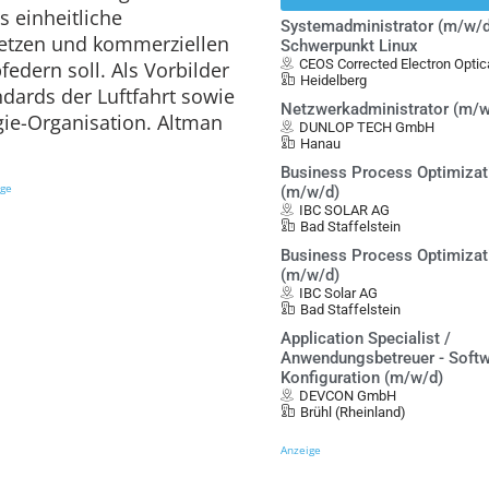
 einheitliche
Systemadministrator (m/w/d
setzen und kommerziellen
Schwerpunkt Linux
CEOS Corrected Electron Opt
federn soll. Als Vorbilder
Heidelberg
ndards der Luftfahrt sowie
Netzwerkadministrator (m/w
gie-Organisation. Altman
DUNLOP TECH GmbH
Hanau
Business Process Optimiza
ige
(m/w/d)
IBC SOLAR AG
Bad Staffelstein
Business Process Optimiza
(m/w/d)
IBC Solar AG
Bad Staffelstein
Application Specialist /
Anwendungsbetreuer - Softw
Konfiguration (m/w/d)
DEVCON GmbH
Brühl (Rheinland)
Anzeige