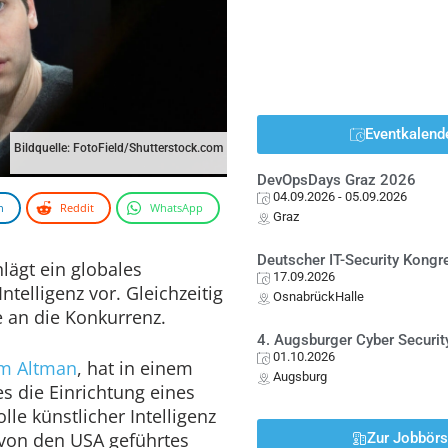
Eventkalend
Bildquelle: FotoField/Shutterstock.com
DevOpsDays Graz 2026
04.09.2026
- 05.09.2026
n
Reddit
WhatsApp
Graz
Deutscher IT-Security Kong
ägt ein globales
17.09.2026
ntelligenz vor. Gleichzeitig
OsnabrückHalle
e an die Konkurrenz.
4. Augsburger Cyber Securit
01.10.2026
m Altman
, hat in einem
Augsburg
es die Einrichtung eines
le künstlicher Intelligenz
n von den USA geführtes
Zur Jobbör