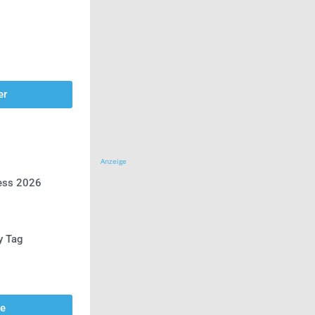
er
Anzeige
ress 2026
y Tag
se