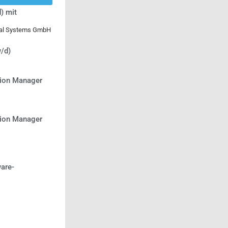
) mit
ical Systems GmbH
/d)
tion Manager
tion Manager
are-