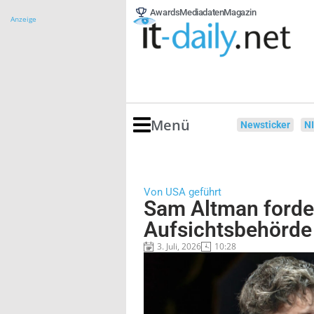
Awards
Mediadaten
Magazin
Anzeige
Menü
Newsticker
N
Von USA geführt
Sam Altman forder
Aufsichtsbehörde 
3. Juli, 2026
10:28