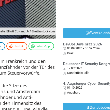
elle: Elliott Cowand Jr / Shutterstock.com
Eventkalend
DevOpsDays Graz 2026
n
Reddit
WhatsApp
04.09.2026
- 05.09.2026
Graz
 In Frankreich und den
Deutscher IT-Security Kong
anzfahnder vor der Tür des
17.09.2026
 um Steuervorwürfe.
OsnabrückHalle
4. Augsburger Cyber Securit
die Sitze des
01.10.2026
Paris und Amsterdam
Augsburg
hnder und Anti-
 den Firmensitz des
Zur Jobbör
unter die Lupe, wie die