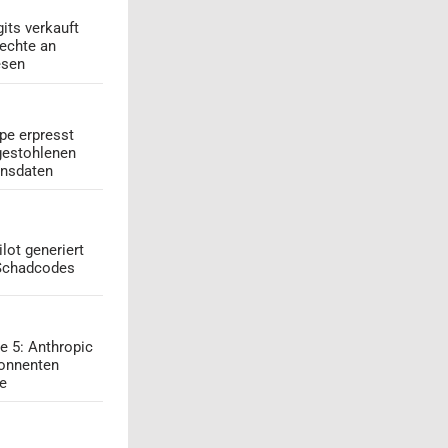
its verkauft
echte an
esen
pe erpresst
gestohlenen
onsdaten
lot generiert
 Schadcodes
e 5: Anthropic
onnenten
ge