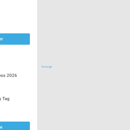
er
Anzeige
ress 2026
y Tag
se