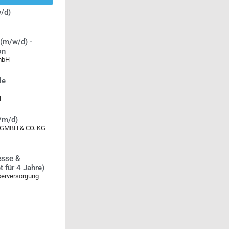
/d)
(m/w/d) -
on
GmbH
le
H
w/m/d)
MBH & CO. KG
esse &
 für 4 Jahre)
serversorgung