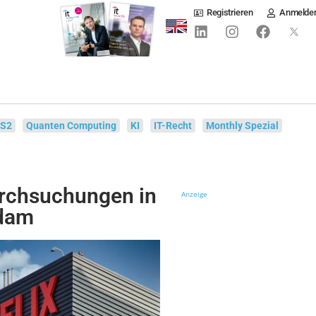
Registrieren
Anmelde
IS2
Quanten Computing
KI
IT-Recht
Monthly Spezial
urchsuchungen in
Anzeige
rdam