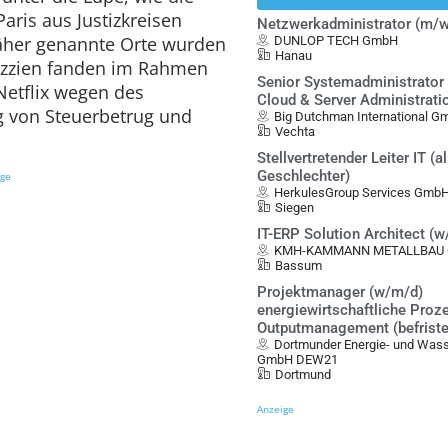
aris aus Justizkreisen
Netzwerkadministrator (m/w
näher genannte Orte wurden
DUNLOP TECH GmbH
Hanau
azzien fanden im Rahmen
Senior Systemadministrator 
etflix wegen des
Cloud & Server Administrati
g von Steuerbetrug und
Big Dutchman International 
Vechta
Stellvertretender Leiter IT (al
Geschlechter)
ige
HerkulesGroup Services Gmb
Siegen
IT-ERP Solution Architect (
KMH-KAMMANN METALLBAU G
Bassum
Projektmanager (w/m/d)
energiewirtschaftliche Proz
Outputmanagement (befristet
Dortmunder Energie- und Was
GmbH DEW21
Dortmund
Anzeige