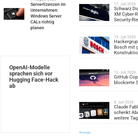
Serverlizenzen im
17. Juli 2026
Schwarz Dig
Unternehmen:
XM Cyber-R
Windows Server
Security-Ri
CALs richtig
planen
13. Juli 2026
Hackergrup
Bosch mit 
Konstrukti
OpenAI-Modelle
12. Juli 2026
sprachen sich vor
GitHub Copi
Hugging Face-Hack
blockierte
ab
8. Juli 2026
Claude Fabl
schenkt Ab
weitere Ta
Anzeige