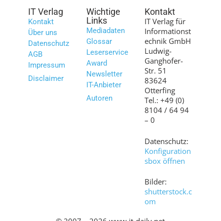
IT Verlag
Wichtige
Kontakt
Links
IT Verlag für
Kontakt
Mediadaten
Informationst
Über uns
echnik GmbH
Glossar
Datenschutz
Ludwig-
Leserservice
AGB
Ganghofer-
Award
Impressum
Str. 51
Newsletter
Disclaimer
83624
IT-Anbieter
Otterfing
Autoren
Tel.: +49 (0)
8104 / 64 94
– 0
Datenschutz:
Konfiguration
sbox öffnen
Bilder:
shutterstock.c
om