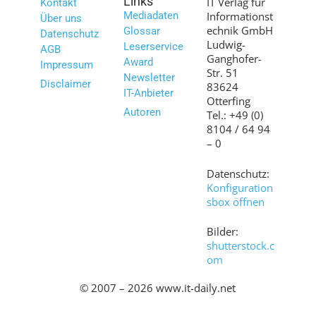
Links
IT Verlag für
Kontakt
Mediadaten
Informationst
Über uns
echnik GmbH
Glossar
Datenschutz
Ludwig-
Leserservice
AGB
Ganghofer-
Award
Impressum
Str. 51
Newsletter
Disclaimer
83624
IT-Anbieter
Otterfing
Autoren
Tel.: +49 (0)
8104 / 64 94
– 0
Datenschutz:
Konfiguration
sbox öffnen
Bilder:
shutterstock.c
om
© 2007 – 2026 www.it-daily.net