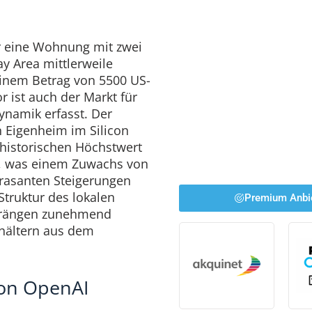
r eine Wohnung mit zwei
ay Area mittlerweile
einem Betrag von 5500 US-
 ist auch der Markt für
namik erfasst. Der
in Eigenheim im Silicon
 historischen Höchstwert
r, was einem Zuwachs von
 rasanten Steigerungen
Struktur des lokalen
Premium Anbi
rängen zunehmend
ehältern aus dem
von OpenAI