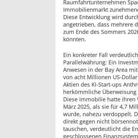
Raumfahrtunternehmen Spa
Immobilienmarkt zunehmend
Diese Entwicklung wird durc
angetrieben, dass mehrere d
zum Ende des Sommers 2026
könnten.
Ein konkreter Fall verdeutli
Parallelwährung: Ein Invest
Anwesen in der Bay Area mit
von acht Millionen US-Dolla
Aktien des KI-Start-ups Anthr
herkömmliche Überweisung i
Diese Immobilie hatte ihren
März 2025, als sie für 4,7 M
wurde, nahezu verdoppelt. D
direkt gegen nicht börsennot
tauschen, verdeutlicht die E
geschlossenen Finanzsystems