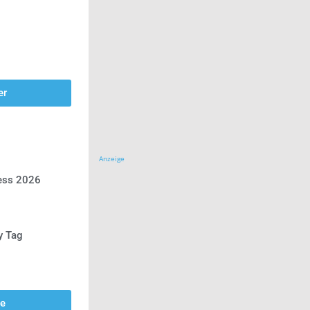
er
Anzeige
ress 2026
y Tag
se