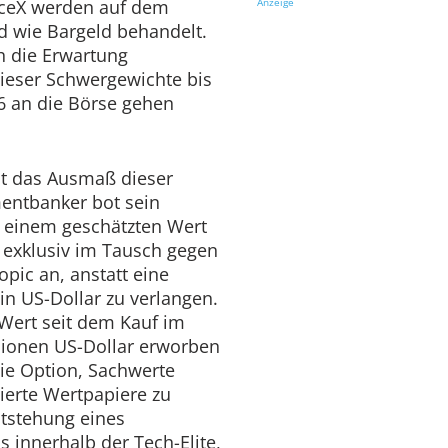
ceX werden auf dem
Anzeige
 wie Bargeld behandelt.
h die Erwartung
ieser Schwergewichte bis
 an die Börse gehen
cht das Ausmaß dieser
mentbanker bot sein
 einem geschätzten Wert
r exklusiv im Tausch gegen
opic an, anstatt eine
n US-Dollar zu verlangen.
 Wert seit dem Kauf im
illionen US-Dollar erworben
ie Option, Sachwerte
ierte Wertpapiere zu
ntstehung eines
 innerhalb der Tech-Elite,