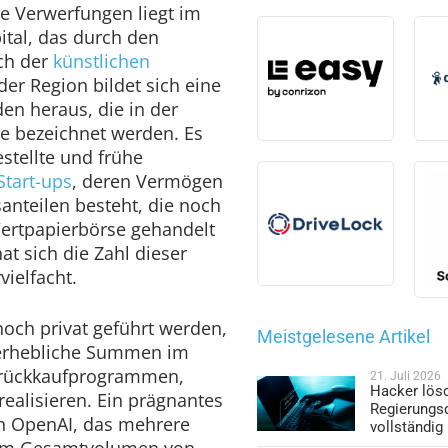
se Verwerfungen liegt im
ital, das durch den
ch der
künstlichen
der Region bildet sich eine
n heraus, die in der
re bezeichnet werden. Es
stellte und frühe
Start-ups
, deren Vermögen
nteilen besteht, die noch
Wertpapierbörse gehandelt
at sich die Zahl dieser
vielfacht.
noch privat geführt werden,
Meistgelesene Artikel
 erhebliche Summen im
nrückkaufprogrammen,
21. Juli 2026
Hacker lös
ealisieren. Ein prägnantes
Regierungs
en OpenAI, das mehrere
vollständig
nem Gesamtvolumen von