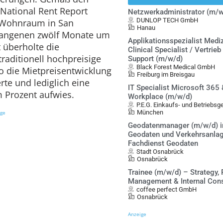
National Rent Report
Netzwerkadministrator (m/w
DUNLOP TECH GmbH
ür Wohnraum in San
Hanau
rgangenen zwölf Monate um
Applikationsspezialist Mediz
 überholte die
Clinical Specialist / Vertrieb
traditionell hochpreisige
Support (m/w/d)
Black Forest Medical GmbH
o die Mietpreisentwicklung
Freiburg im Breisgau
rte und lediglich eine
IT Specialist Microsoft 365
 Prozent aufwies.
Workplace (m/w/d)
P.E.G. Einkaufs- und Betriebs
München
ige
Geodatenmanager (m/w/d) i
Geodaten und Verkehrsanlag
Fachdienst Geodaten
Stadt Osnabrück
Osnabrück
Trainee (m/w/d) – Strategy, 
Management & Internal Cons
coffee perfect GmbH
Osnabrück
Anzeige