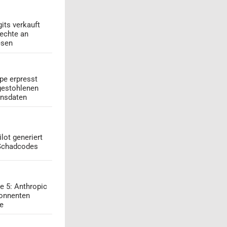
its verkauft
echte an
esen
pe erpresst
gestohlenen
onsdaten
lot generiert
 Schadcodes
e 5: Anthropic
onnenten
ge