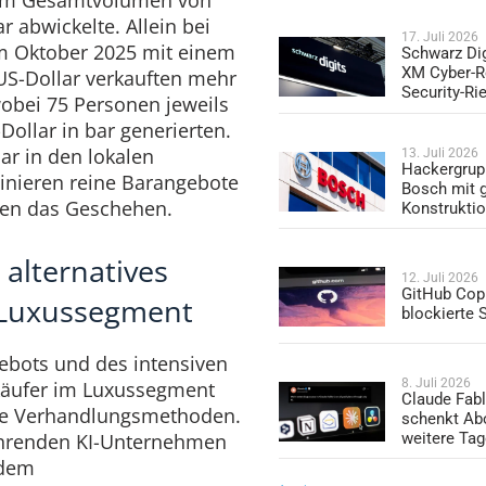
r abwickelte. Allein bei
17. Juli 2026
 Oktober 2025 mit einem
Schwarz Dig
XM Cyber-R
US-Dollar verkauften mehr
Security-Ri
 wobei 75 Personen jeweils
Dollar in bar generierten.
ar in den lokalen
13. Juli 2026
Hackergrup
inieren reine Barangebote
Bosch mit 
ren das Geschehen.
Konstrukti
 alternatives
12. Juli 2026
GitHub Copi
 Luxussegment
blockierte
ebots und des intensiven
8. Juli 2026
käufer im Luxussegment
Claude Fabl
e Verhandlungsmethoden.
schenkt Ab
führenden KI-Unternehmen
weitere Ta
 dem