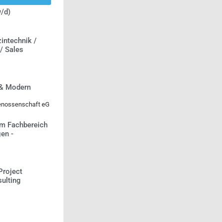
/d)
intechnik /
 / Sales
 & Modern
genossenschaft eG
m Fachbereich
en -
Project
ulting