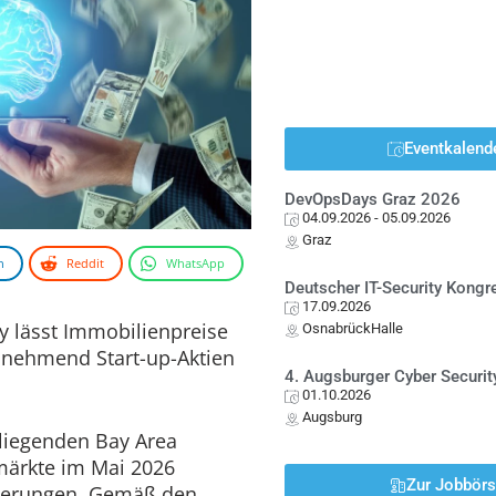
Eventkalend
DevOpsDays Graz 2026
04.09.2026
- 05.09.2026
Graz
n
Reddit
WhatsApp
Deutscher IT-Security Kong
17.09.2026
y lässt Immobilienpreise
OsnabrückHalle
zunehmend Start-up-Aktien
4. Augsburger Cyber Securit
01.10.2026
Augsburg
liegenden Bay Area
märkte im Mai 2026
Zur Jobbör
igerungen. Gemäß den