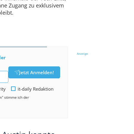
ohne Zugang zu exklusivem
leibt.
Anzeige
der
Jetzt Anmelden!
rity
it-daily Redaktion
en" stimme ich der