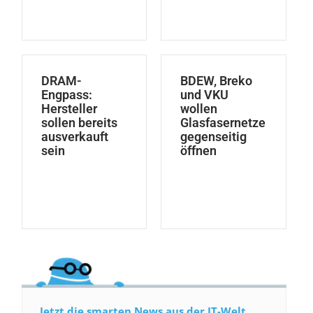
DRAM-
BDEW, Breko
Engpass:
und VKU
Hersteller
wollen
sollen bereits
Glasfasernetze
ausverkauft
gegenseitig
sein
öffnen
Jetzt die smarten News aus der IT-Welt