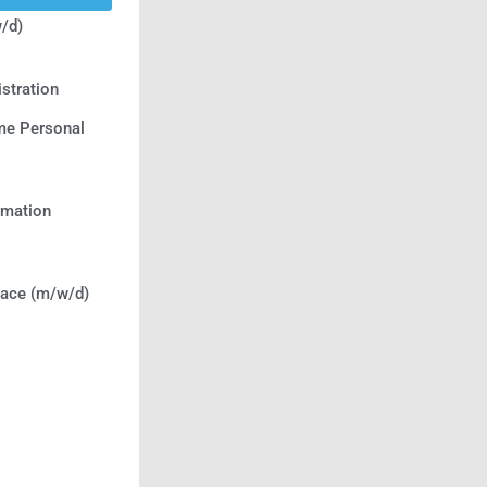
/d)
stration
e Personal
ormation
lace (m/w/d)