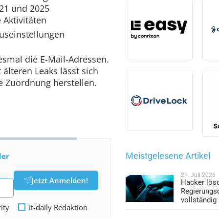
021 und 2025
 Aktivitäten
tuseinstellungen
esmal die E-Mail-Adressen.
älteren Leaks lässt sich
e Zuordnung herstellen.
Meistgelesene Artikel
der
21. Juli 2026
Jetzt Anmelden!
Hacker lös
Regierungs
vollständig
rity
it-daily Redaktion