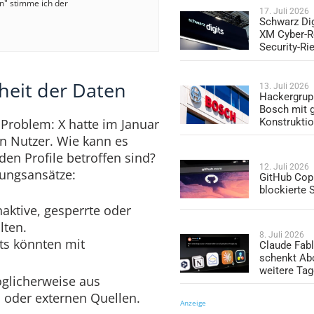
en" stimme ich der
17. Juli 2026
Schwarz Dig
XM Cyber-R
Security-Ri
theit der Daten
13. Juli 2026
Hackergrup
Bosch mit 
Konstrukti
s Problem: X hatte im Januar
en Nutzer. Wie kann es
rden Profile betroffen sind?
12. Juli 2026
rungsansätze:
GitHub Copi
blockierte
aktive, gesperrte oder
lten.
8. Juli 2026
s könnten mit
Claude Fabl
schenkt Ab
weitere Ta
glicherweise aus
 oder externen Quellen.
Anzeige