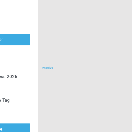
er
Anzeige
ress 2026
y Tag
se