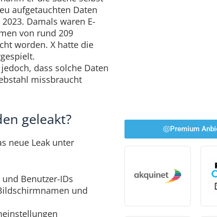
 neu aufgetauchten Daten
 2023. Damals waren E-
amen von rund 209
icht worden. X hatte die
gespielt.
 jedoch, dass solche Daten
iebstahl missbraucht
en geleakt?
Premium Anbi
s neue Leak unter
 und Benutzer-IDs
 Bildschirmnamen und
neinstellungen