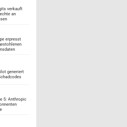
its verkauft
echte an
esen
pe erpresst
gestohlenen
onsdaten
lot generiert
 Schadcodes
e 5: Anthropic
onnenten
ge