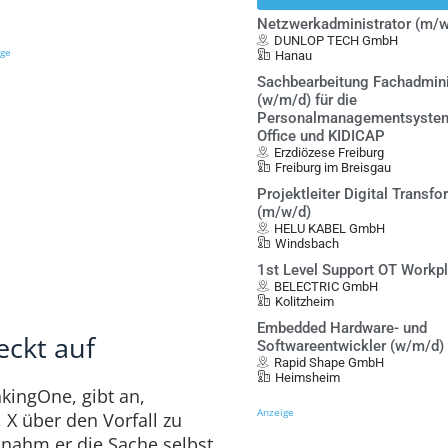
Netzwerkadministrator (m/w
DUNLOP TECH GmbH
ige
Hanau
Sachbearbeitung Fachadmini
(w/m/d) für die
Personalmanagementsystem
Office und KIDICAP
Erzdiözese Freiburg
Freiburg im Breisgau
Projektleiter Digital Transf
(m/w/d)
HELU KABEL GmbH
Windsbach
1st Level Support OT Workp
BELECTRIC GmbH
Kolitzheim
Embedded Hardware- und
eckt auf
Softwareentwickler (w/m/d)
Rapid Shape GmbH
Heimsheim
nkingOne, gibt an,
Anzeige
X über den Vorfall zu
o nahm er die Sache selbst