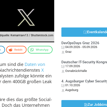
Eventkalend
ldquelle: Kemarrravv13 / Shutterstock.com
DevOpsDays Graz 2026
04.09.2026
- 05.09.2026
n
Reddit
WhatsApp
Graz
Deutscher IT-Security Kong
rum sind die
Daten von
17.09.2026
Nachrichtendienstes
X
OsnabrückHalle
lysten zufolge könnte ein
er dem 400GB großen Leak
4. Augsburger Cyber Securit
01.10.2026
Augsburg
äre dies das größte Social-
en. Doch das Unternehmen
Zur Jobbör