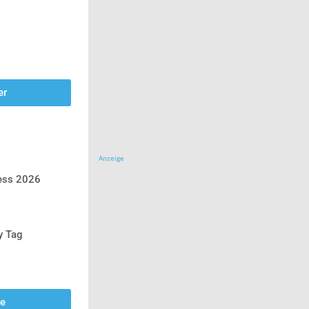
er
Anzeige
ress 2026
y Tag
se