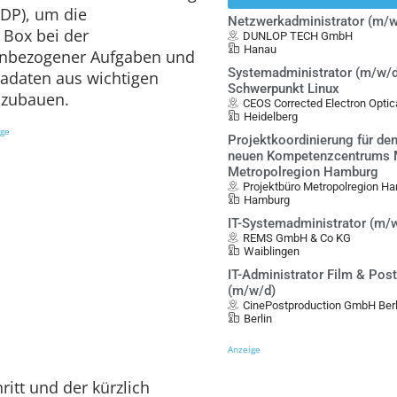
 IDP), um die
Netzwerkadministrator (m/w
 Box bei der
DUNLOP TECH GmbH
Hanau
nbezogener Aufgaben und
Systemadministrator (m/w/d
tadaten aus wichtigen
Schwerpunkt Linux
szubauen.
CEOS Corrected Electron Opt
Heidelberg
ige
Projektkoordinierung für de
neuen Kompetenzcentrums Mo
Metropolregion Hamburg
Projektbüro Metropolregion Ha
Hamburg
IT-Systemadministrator (m/
REMS GmbH & Co KG
Waiblingen
IT-Administrator Film & Pos
(m/w/d)
CinePostproduction GmbH Berl
Berlin
Anzeige
ritt und der kürzlich