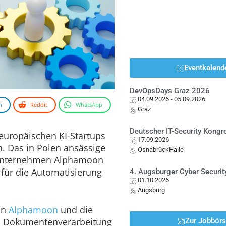
Eventkalend
DevOpsDays Graz 2026
04.09.2026
- 05.09.2026
n
Reddit
WhatsApp
Graz
Deutscher IT-Security Kong
europäischen KI-Startups
17.09.2026
 Das in Polen ansässige
OsnabrückHalle
 Unternehmen Alphamoon
m für die Automatisierung
4. Augsburger Cyber Securit
01.10.2026
Augsburg
on
Alphamoon
und die
en Dokumentenverarbeitung
Zur Jobbör