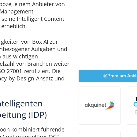
ooze, einem Anbieter von
t Management-
seine Intelligent Content
erheblich.
gkeiten von Box AI zur
nbezogener Aufgaben und
n aus wichtigen
ielzahl von Branchen weiter
 27001 zertifiziert. Die
Premium Anbi
vacy-by-Design-Ansatz und
ntelligenten
itung (IDP)
oon kombiniert führende
) mit proprietärer OCR-