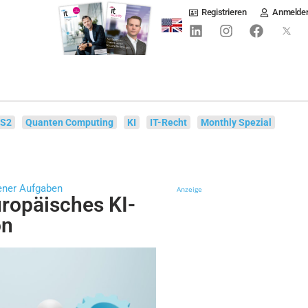
Registrieren
Anmelde
IS2
Quanten Computing
KI
IT-Recht
Monthly Spezial
ner Aufgaben
Anzeige
ropäisches KI-
on