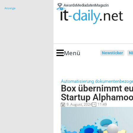
Awards
Mediadaten
Magazin
Anzeige
Menü
Newsticker
N
Automatisierung dokumentenbezoge
Box übernimmt eu
Startup Alphamo
9. August, 2024
11:49