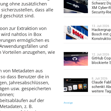
rung ohne zusätzlichen
Schwarz Dig
XM Cyber-R
icherzustellen, dass alle
Security-Ri
 geschützt sind.
13. Juli 2026
on zur Extraktion von
Hackergrup
ird nahtlos in Box
Bosch mit 
Konstrukti
serungen ermöglichen es
 Anwendungsfällen und
n Vorteilen anzugehen, wie
12. Juli 2026
GitHub Copi
blockierte
on von Metadaten aus
o dass Benutzer die in
8. Juli 2026
gen, Jahresabschlüssen,
Claude Fabl
schenkt Ab
rägen usw. gespeicherten
weitere Ta
können;
beitsabläufen auf der
Anzeige
Metadaten, z. B.