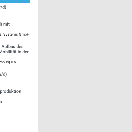
/d)
) mit
ical Systems GmbH
n Aufbau des
bilität in der
mburg e.V.
w/d)
tproduktion
in