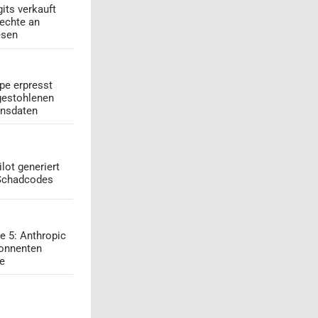
its verkauft
echte an
esen
pe erpresst
gestohlenen
onsdaten
lot generiert
 Schadcodes
e 5: Anthropic
onnenten
ge