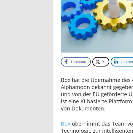
Facebook
X
LinkedI
Box hat die Übernahme des 
Alphamoon bekannt gegeben.
und von der EU geförderte
ist eine KI-basierte Plattfor
von Dokumenten.
Box
übernimmt das Team v
Technologie zur intelligent