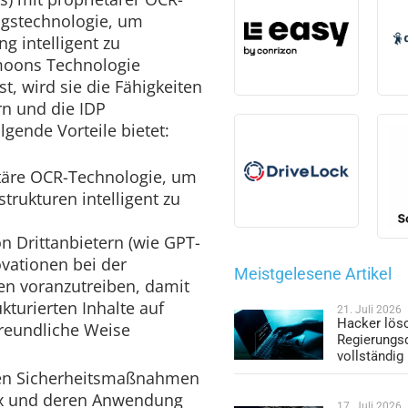
gstechnologie, um
 intelligent zu
amoons Technologie
ist, wird sie die Fähigkeiten
rn und die IDP
lgende Vorteile bietet:
ietäre OCR-Technologie, um
ukturen intelligent zu
n Drittanbietern (wie GPT-
vationen bei der
Meistgelesene Artikel
en voranzutreiben, damit
turierten Inhalte auf
21. Juli 2026
Hacker lös
reundliche Weise
Regierungs
vollständig
en Sicherheitsmaßnahmen
Box und deren Anwendung
17. Juli 2026