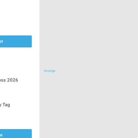
er
Anzeige
ress 2026
y Tag
se