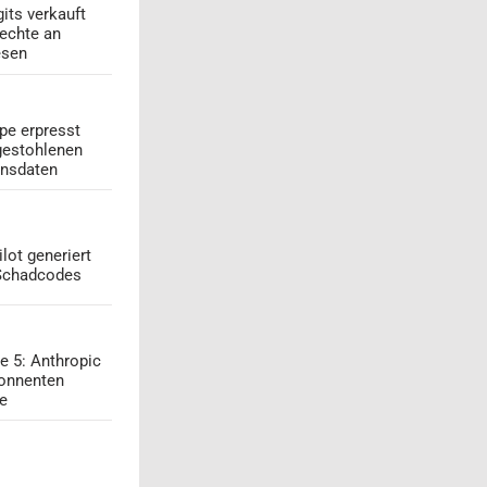
its verkauft
echte an
esen
pe erpresst
gestohlenen
onsdaten
lot generiert
 Schadcodes
e 5: Anthropic
onnenten
ge