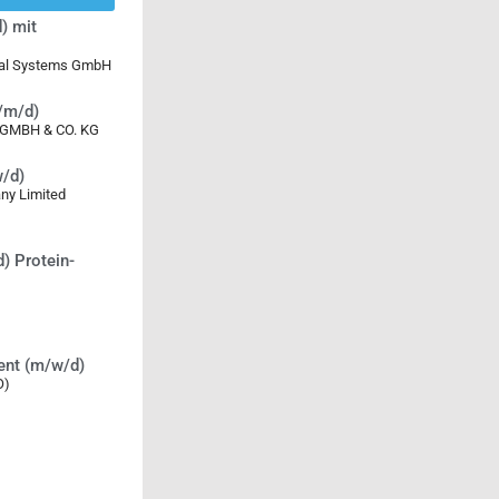
) mit
ical Systems GmbH
w/m/d)
MBH & CO. KG
w/d)
ny Limited
) Protein-
ent (m/w/d)
O)