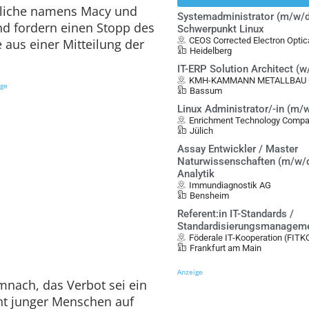
ndliche namens Macy und
Systemadministrator (m/w/d
nd fordern einen Stopp des
Schwerpunkt Linux
CEOS Corrected Electron Opt
 aus einer Mitteilung der
Heidelberg
IT-ERP Solution Architect (
KMH-KAMMANN METALLBAU G
ige
Bassum
Linux Administrator/-in (m/
Enrichment Technology Compa
Jülich
Assay Entwickler / Master
Naturwissenschaften (m/w/d
Analytik
Immundiagnostik AG
Bensheim
Referent:in IT-Standards /
Standardisierungsmanagem
Föderale IT-Kooperation (FITK
Frankfurt am Main
Anzeige
nach, das Verbot sei ein
cht junger Menschen auf