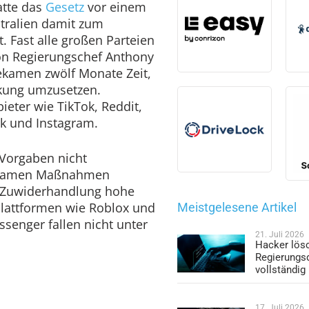
atte das
Gesetz
vor einem
stralien damit zum
. Fast alle großen Parteien
on Regierungschef Anthony
ekamen zwölf Monate Zeit,
kung umzusetzen.
ieter wie TikTok, Reddit,
k und Instagram.
Vorgaben nicht
rksamen Maßnahmen
 Zuwiderhandlung hohe
plattformen wie Roblox und
Meistgelesene Artikel
enger fallen nicht unter
21. Juli 2026
Hacker lös
Regierungs
vollständig
17. Juli 2026