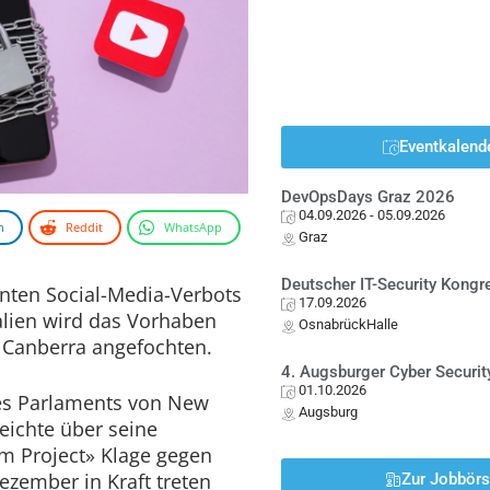
Eventkalend
DevOpsDays Graz 2026
04.09.2026
- 05.09.2026
n
Reddit
WhatsApp
Graz
Deutscher IT-Security Kong
anten Social-Media-Verbots
17.09.2026
ralien wird das Vorhaben
OsnabrückHalle
 Canberra angefochten.
4. Augsburger Cyber Securit
01.10.2026
des Parlaments von New
Augsburg
eichte über seine
om Project» Klage gegen
ezember in Kraft treten
Zur Jobbör