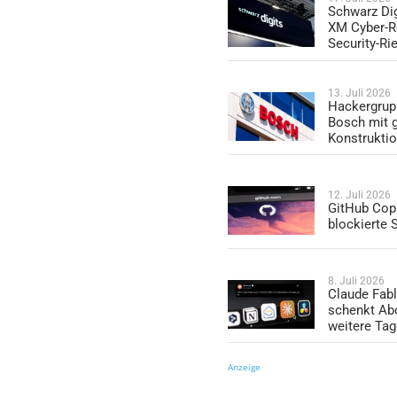
Schwarz Dig
XM Cyber-R
Security-Ri
13. Juli 2026
Hackergrup
Bosch mit 
Konstrukti
12. Juli 2026
GitHub Copi
blockierte
8. Juli 2026
Claude Fabl
schenkt Ab
weitere Ta
Anzeige