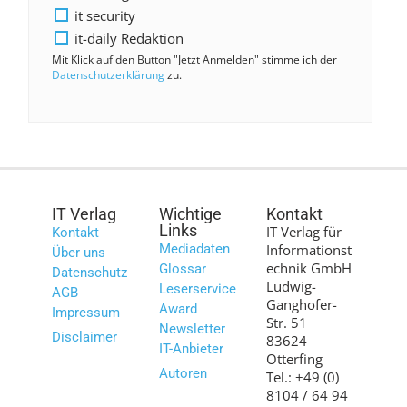
it security
it-daily Redaktion
Mit Klick auf den Button "Jetzt Anmelden" stimme ich der
Datenschutzerklärung
zu.
IT Verlag
Wichtige
Kontakt
Links
IT Verlag für
Kontakt
Mediadaten
Informationst
Über uns
echnik GmbH
Glossar
Datenschutz
Ludwig-
Leserservice
AGB
Ganghofer-
Award
Impressum
Str. 51
Newsletter
Disclaimer
83624
IT-Anbieter
Otterfing
Autoren
Tel.: +49 (0)
8104 / 64 94