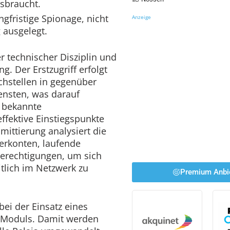
ssbraucht.
ngfristige Spionage, nicht
Anzeige
 ausgelegt.
r technischer Disziplin und
ng. Der Erstzugriff erfolgt
hstellen in gegenüber
ensten, was darauf
t bekannte
effektive Einstiegspunkte
ittierung analysiert die
erkonten, laufende
erechtigungen, um sich
itlich im Netzwerk zu
Premium Anbi
ei der Einsatz eines
-Moduls. Damit werden