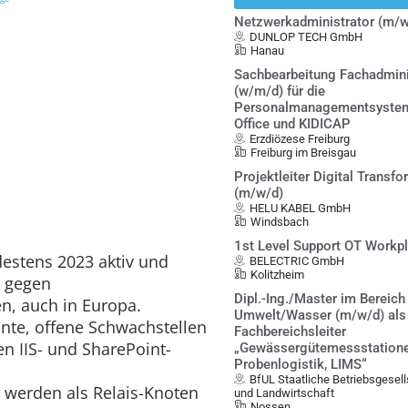
Netzwerkadministrator (m/w
DUNLOP TECH GmbH
Hanau
Sachbearbeitung Fachadmini
(w/m/d) für die
Personalmanagementsystem
Office und KIDICAP
Erzdiözese Freiburg
Freiburg im Breisgau
Projektleiter Digital Transf
(m/w/d)
HELU KABEL GmbH
Windsbach
1st Level Support OT Workp
destens 2023 aktiv und
BELECTRIC GmbH
Kolitzheim
d gegen
Dipl.-Ing./Master im Bereich
n, auch in Europa.
Umwelt/Wasser (m/w/d) als
nte, offene Schwachstellen
Fachbereichsleiter
en IIS- und SharePoint-
„Gewässergütemessstatione
Probenlogistik, LIMS“
BfUL Staatliche Betriebsgesel
 werden als Relais-Knoten
und Landwirtschaft
Nossen