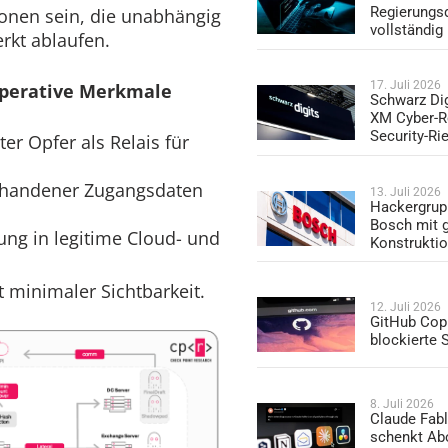
Regierungs
ionen sein, die unabhängig
vollständig
rkt ablaufen.
17. Juli 2026
perative Merkmale
Schwarz Dig
XM Cyber-R
Security-Ri
r Opfer als Relais für
handener Zugangsdaten
13. Juli 2026
Hackergrup
Bosch mit 
ung in legitime Cloud- und
Konstrukti
t minimaler Sichtbarkeit.
12. Juli 2026
GitHub Copi
blockierte
8. Juli 2026
Claude Fabl
schenkt Ab