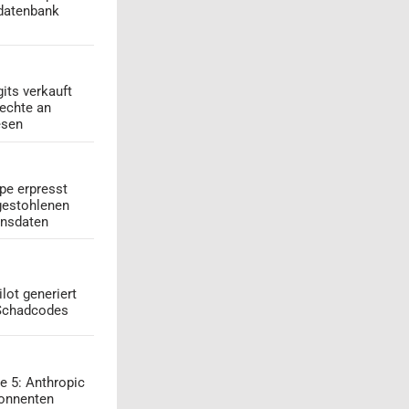
datenbank
its verkauft
echte an
esen
pe erpresst
gestohlenen
onsdaten
lot generiert
 Schadcodes
e 5: Anthropic
onnenten