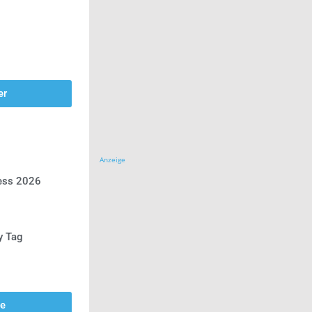
er
Anzeige
ress 2026
y Tag
se