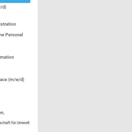
/d)
stration
e Personal
ormation
lace (m/w/d)
n,
lschaft für Umwelt