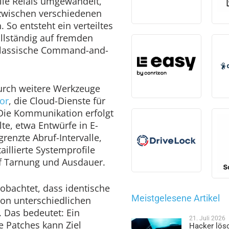
ille Relais umgewandelt,
 zwischen verschiedenen
 So entsteht ein verteiltes
llständig auf fremden
 klassische Command-and-
durch weitere Werkzeuge
or
, die Cloud-Dienste für
Die Kommunikation erfolgt
te, etwa Entwürfe in E-
grenzte Abruf-Intervalle,
aillierte Systemprofile
f Tarnung und Ausdauer.
obachtet, dass identische
Meistgelesene Artikel
von unterschiedlichen
 Das bedeutet: Ein
21. Juli 2026
e Patches kann Ziel
Hacker lös