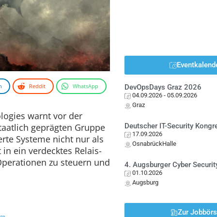
Eventkalend
n
Reddit
WhatsApp
DevOpsDays Graz 2026
04.09.2026
- 05.09.2026
Graz
logies warnt vor der
taatlich geprägten Gruppe
Deutscher IT-Security Kong
17.09.2026
rte Systeme nicht nur als
OsnabrückHalle
t in ein verdecktes Relais-
Operationen zu steuern und
4. Augsburger Cyber Securit
01.10.2026
Augsburg
Zur Jobbör
ige