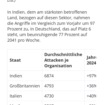
Ltd.)
In Indien, dem am stärksten betroffenen
Land, bezogen auf diesen Sektor, nahmen
die Angriffe im Vergleich zum Vorjahr um 97
Prozent zu
.
In Deutschland, das auf Platz 6
steht, um beunruhigende 77 Prozent auf
2041 pro Woche.
Durchschnittliche
Jahresve
Staat
Attacken je
2024 zu 
Organisation
Indien
6874
+97%
Großbritannien
4793
+36%
Italien
4730
+40%