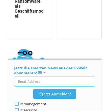
Ransomware
als
Geschäftsmod
ell
Jetzt die smarten News aus der IT-Welt
abonnieren! 💌
Jetzt Anmelden!
it management
it security