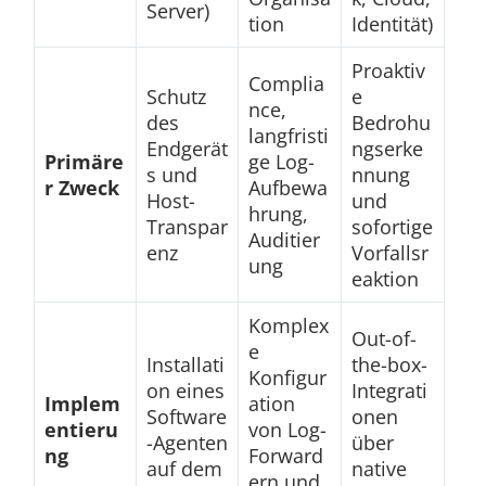
Server)
tion
Identität)
Proaktiv
Complia
Schutz
e
nce,
des
Bedrohu
langfristi
Endgerät
ngserke
Primäre
ge Log-
s und
nnung
r Zweck
Aufbewa
Host-
und
hrung,
Transpar
sofortige
Auditier
enz
Vorfallsr
ung
eaktion
Komplex
Out-of-
e
Installati
the-box-
Konfigur
on eines
Integrati
Implem
ation
Software
onen
entieru
von Log-
-Agenten
über
ng
Forward
auf dem
native
ern und