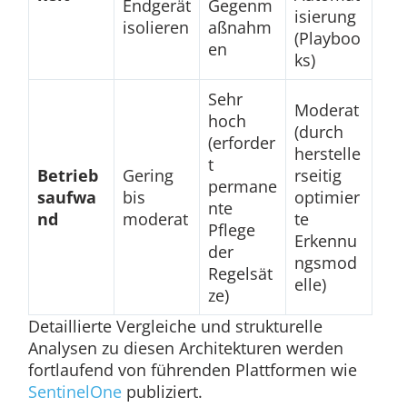
Endgerät
Gegenm
isierung
isolieren
aßnahm
(Playboo
en
ks)
Sehr
Moderat
hoch
(durch
(erforder
herstelle
t
Betrieb
Gering
rseitig
permane
saufwa
bis
optimier
nte
nd
moderat
te
Pflege
Erkennu
der
ngsmod
Regelsät
elle)
ze)
Detaillierte Vergleiche und strukturelle
Analysen zu diesen Architekturen werden
fortlaufend von führenden Plattformen wie
SentinelOne
publiziert.