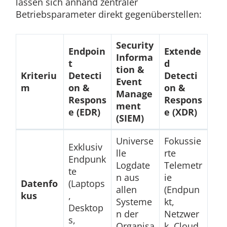
lassen sich anhand zentraler
Betriebsparameter direkt gegenüberstellen:
Security
Endpoin
Extende
Informa
t
d
tion &
Kriteriu
Detecti
Detecti
Event
m
on &
on &
Manage
Respons
Respons
ment
e (EDR)
e (XDR)
(SIEM)
Universe
Fokussie
Exklusiv
lle
rte
Endpunk
Logdate
Telemetr
te
n aus
ie
Datenfo
(Laptops
allen
(Endpun
kus
,
Systeme
kt,
Desktop
n der
Netzwer
s,
Organisa
k, Cloud,