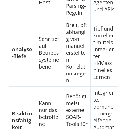
Host
Agenten
Parsing-
und APIs
Regeln
Breit, oft
Tief und
abhängi
korrelier
Sehr tief
g von
t mittels
auf
manuell
Analyse
integrier
Betriebs
erstellte
-Tiefe
ter
systeme
n
KI/Masc
bene
Korrelati
hinelles
onsregel
Lernen
n
Integrier
Benötigt
te,
Kann
meist
domäne
nur das
externe
Reaktio
nübergr
betroffe
SOAR-
nsfähig
eifende
ne
Tools für
keit
Automat