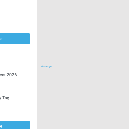
er
Anzeige
ress 2026
y Tag
se