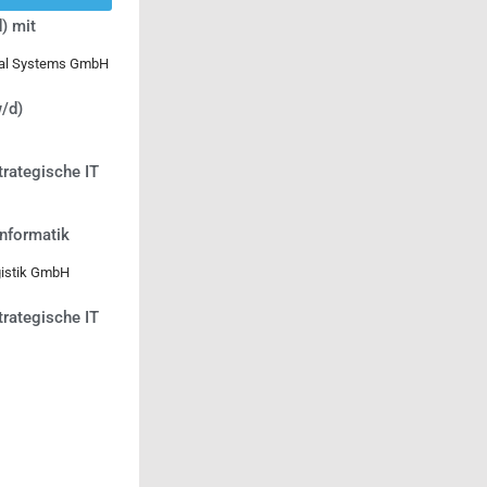
) mit
ical Systems GmbH
/d)
trategische IT
informatik
gistik GmbH
trategische IT