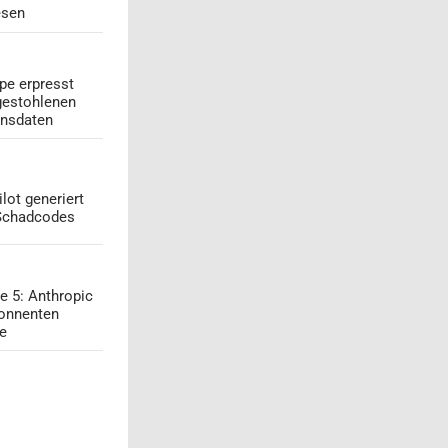
esen
pe erpresst
gestohlenen
onsdaten
lot generiert
 Schadcodes
e 5: Anthropic
onnenten
ge