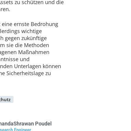
 Assets zu schützen und die
hren.
t eine ernste Bedrohung
erdings wichtige
h gegen zukünftige
em sie die Methoden
hlagenen Maßnahmen
nntnisse und
enden Unterlagen können
ne Sicherheitslage zu
chutz
handa
Shrawan Poudel
esearch Engineer