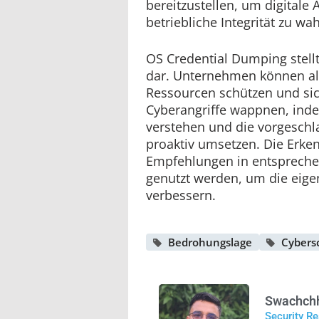
bereitzustellen, um digitale
betriebliche Integrität zu wa
OS Credential Dumping stell
dar. Unternehmen können all
Ressourcen schützen und sic
Cyberangriffe wappnen, ind
verstehen und die vorgesc
proaktiv umsetzen. Die Erke
Empfehlungen in entsprech
genutzt werden, um die eige
verbessern.
Bedrohungslage
Cybers
Swachch
Security R