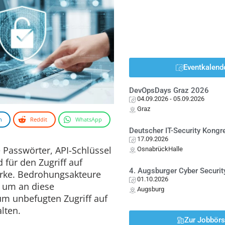
Eventkalend
DevOpsDays Graz 2026
04.09.2026
- 05.09.2026
Graz
n
Reddit
WhatsApp
Deutscher IT-Security Kong
17.09.2026
Passwörter, API-Schlüssel
OsnabrückHalle
für den Zugriff auf
4. Augsburger Cyber Securit
rke. Bedrohungsakteure
01.10.2026
 um an diese
Augsburg
m unbefugten Zugriff auf
lten.
Zur Jobbör