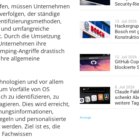
Security-Ri
pfen, müssen Unternehmen
 verfolgen, der ständige
ntifizierungsmethoden,
13. Juli 2026
Hackergrup
 und umfangreiche
Bosch mit 
. Durch die Umsetzung
Konstrukti
Unternehmen ihre
umping-Angriffe drastisch
ihre allgemeine
12. Juli 2026
GitHub Copi
blockierte
nologien und vor allem
8. Juli 2026
um Vorfälle von OS
Claude Fabl
h zu identifizieren, zu
schenkt Ab
gieren. Dies wird erreicht,
weitere Ta
ohungsinformationen,
egeln und personalisierte
Anzeige
werden. Ziel ist es, die
s Fachwissen