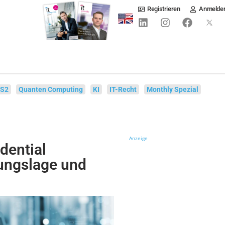
Registrieren
Anmelde
IS2
Quanten Computing
KI
IT-Recht
Monthly Spezial
Anzeige
dential
ungslage und