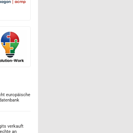
cht europäische
datenbank
its verkauft
echte an