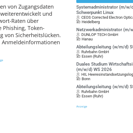
esen von Zugangsdaten
Systemadministrator (m/w/d
Schwerpunkt Linux
 weiterentwickelt und
CEOS Corrected Electron Opt
wort-Raten über
Heidelberg
e Phishing, Token-
Netzwerkadministrator (m/w
 von Sicherheitslücken.
DUNLOP TECH GmbH
Hanau
 Anmeldeinformationen
Abteilungsleitung (w/m/d) S
Ruhrbahn GmbH
Essen (Ruhr)
ige
Duales Studium Wirtschafts
(m/w/d) WS 2026
HIL Heeresinstandsetzungslo
Bonn
Abteilungsleitung (w/m/d) S
Ruhrbahn GmbH
Essen (Ruhr)
Anzeige