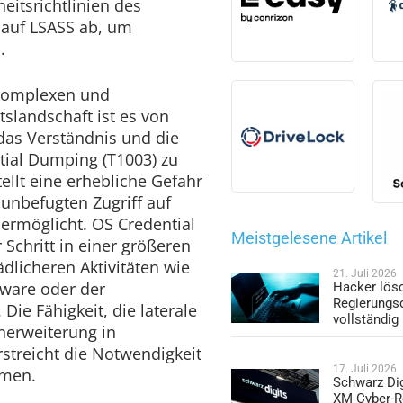
eitsrichtlinien des
t auf LSASS ab, um
.
komplexen und
slandschaft ist es von
das Verständnis und die
ial Dumping (T1003) zu
tellt eine erhebliche Gefahr
unbefugten Zugriff auf
ermöglicht. OS Credential
Meistgelesene Artikel
Schritt in einer größeren
ädlicheren Aktivitäten wie
21. Juli 2026
ware oder der
Hacker lös
Regierungs
 Die Fähigkeit, die laterale
vollständig
nerweiterung in
streicht die Notwendigkeit
17. Juli 2026
hmen.
Schwarz Dig
XM Cyber-R