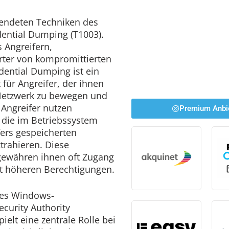
wendeten Techniken des
dential Dumping (T1003).
 Angreifern,
ter von kompromittierten
dential Dumping ist ein
 für Angreifer, der ihnen
m Netzwerk zu bewegen und
. Angreifer nutzen
Premium Anbi
die im Betriebssystem
fers gespeicherten
rahieren. Diese
gewähren ihnen oft Zugang
t höheren Berechtigungen.
des Windows-
ecurity Authority
ielt eine zentrale Rolle bei