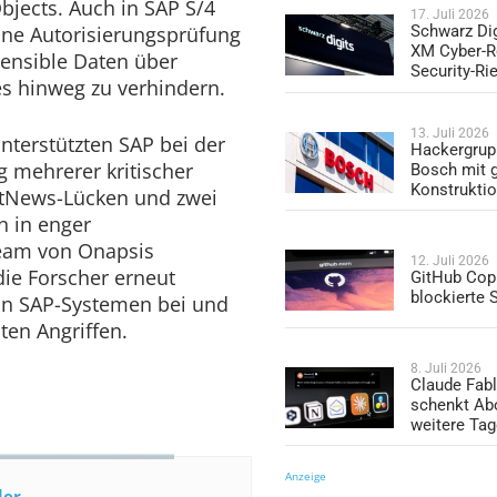
bjects. Auch in SAP S/4
17. Juli 2026
ine Autorisierungsprüfung
Schwarz Dig
XM Cyber-R
sensible Daten über
Security-Ri
 hinweg zu verhindern.
13. Juli 2026
nterstützten SAP bei der
Hackergrup
g mehrerer kritischer
Bosch mit 
Konstrukti
otNews-Lücken und zwei
n in enger
eam von Onapsis
12. Juli 2026
die Forscher erneut
GitHub Copi
blockierte
on SAP-Systemen bei und
ten Angriffen.
8. Juli 2026
Claude Fabl
schenkt Ab
weitere Ta
Anzeige
der