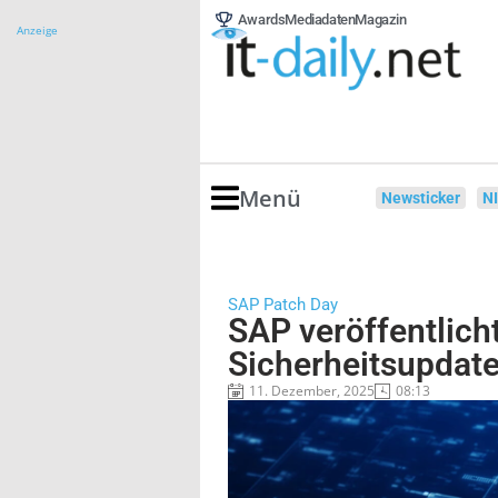
Awards
Mediadaten
Magazin
Anzeige
Menü
Newsticker
N
SAP Patch Day
SAP veröffentlich
Sicherheitsupdat
11. Dezember, 2025
08:13