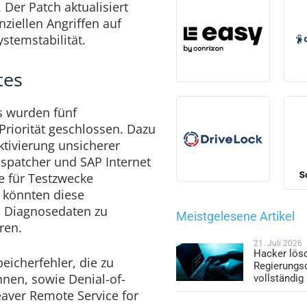
. Der Patch aktualisiert
ziellen Angriffen auf
stemstabilität.
tes
 wurden fünf
Priorität geschlossen. Dazu
ktivierung unsicherer
ispatcher und SAP Internet
 für Testzwecke
 könnten diese
m Diagnosedaten zu
Meistgelesene Artikel
ren.
21. Juli 2026
Hacker lös
eicherfehler, die zu
Regierungs
nnen, sowie Denial-of-
vollständig
aver Remote Service for