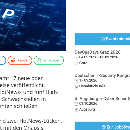
Eventkalend
DevOpsDays Graz 2026
04.09.2026
- 05.09.2026
n
Reddit
WhatsApp
Graz
Deutscher IT-Security Kong
amt 17 neue oder
17.09.2026
eise veröffentlicht.
OsnabrückHalle
 HotNews- und fünf High-
he Schwachstellen in
4. Augsburger Cyber Securit
01.10.2026
nten schließen.
Augsburg
nd zwei HotNews-Lücken,
t mit den Onapsis
Zur Jobbör