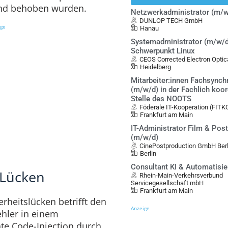
 und behoben wurden.
Netzwerkadministrator (m/w
DUNLOP TECH GmbH
ige
Hanau
Systemadministrator (m/w/d
Schwerpunkt Linux
CEOS Corrected Electron Opt
Heidelberg
Mitarbeiter:innen Fachsynch
(m/w/d) in der Fachlich koo
Stelle des NOOTS
Föderale IT-Kooperation (FITK
Frankfurt am Main
IT-Administrator Film & Pos
(m/w/d)
CinePostproduction GmbH Berl
Berlin
Consultant KI & Automatisi
-Lücken
Rhein-Main-Verkehrsverbund
Servicegesellschaft mbH
Frankfurt am Main
rheitslücken betrifft den
Anzeige
ehler in einem
te Code-Injection durch