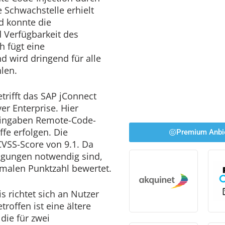
ie Schwachstelle erhielt
d konnte die
nd Verfügbarkeit des
h fügt eine
d wird dringend für alle
len.
trifft das SAP jConnect
er Enterprise. Hier
Eingaben Remote-Code-
fe erfolgen. Die
Premium Anbi
CVSS-Score von 9.1. Da
igungen notwendig sind,
imalen Punktzahl bewertet.
is richtet sich an Nutzer
offen ist eine ältere
die für zwei