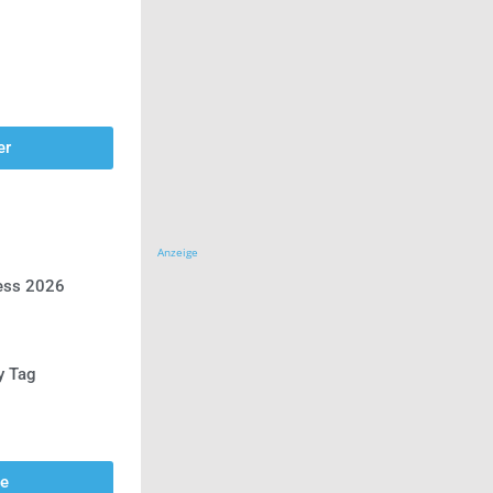
er
Anzeige
ress 2026
y Tag
se