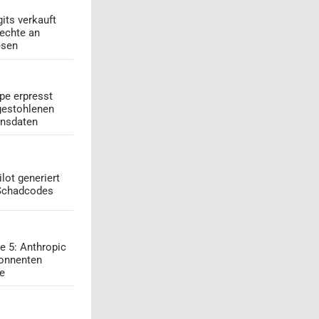
its verkauft
echte an
esen
pe erpresst
gestohlenen
onsdaten
lot generiert
 Schadcodes
e 5: Anthropic
onnenten
ge