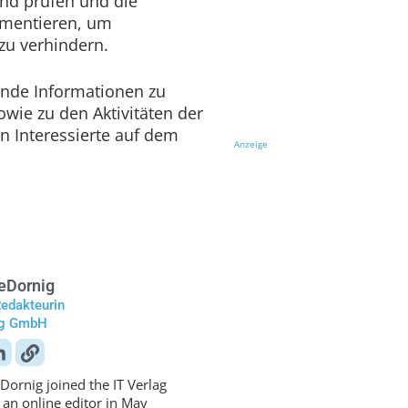
nd prüfen und die
mentieren, um
u verhindern.
ende Informationen zu
owie zu den Aktivitäten der
n Interessierte auf dem
Anzeige
e
Dornig
Redakteurin
ag GmbH
Dornig joined the IT Verlag
 an online editor in May