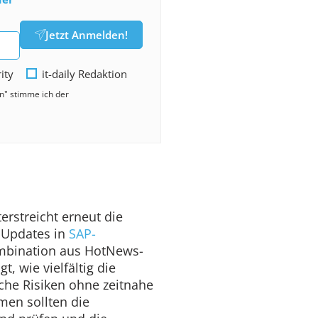
Jetzt Anmelden!
rity
it-daily Redaktion
en" stimme ich der
rstreicht erneut die
 Updates in
SAP-
ombination aus HotNews-
t, wie vielfältig die
che Risiken ohne zeitnahe
en sollten die