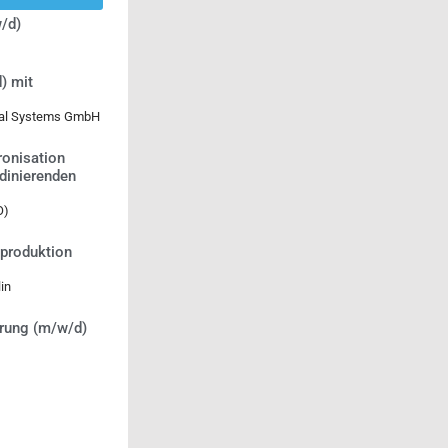
/d)
) mit
ical Systems GmbH
ronisation
rdinierenden
O)
tproduktion
in
erung (m/w/d)