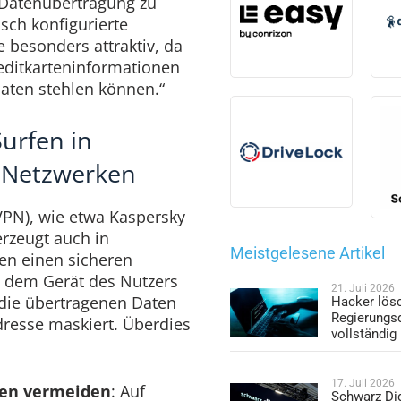
Datenübertragung zu
sch konfigurierte
e besonders attraktiv, da
reditkarteninformationen
aten stehlen können.“
Surfen in
-Netzwerken
(VPN), wie etwa Kaspersky
erzeugt auch in
Meistgelesene Artikel
en einen sicheren
 dem Gerät des Nutzers
21. Juli 2026
die übertragenen Daten
Hacker lös
Regierungs
dresse maskiert. Überdies
vollständig
17. Juli 2026
gen vermeiden
: Auf
Schwarz Dig