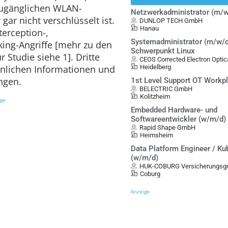
 zugänglichen WLAN-
Netzwerkadministrator (m/w
ar nicht verschlüsselt ist.
DUNLOP TECH GmbH
Hanau
terception-,
Systemadministrator (m/w/d
king-Angriffe [mehr zu den
Schwerpunkt Linux
 Studie siehe 1]. Dritte
CEOS Corrected Electron Opt
önlichen Informationen und
Heidelberg
ngen.
1st Level Support OT Workp
BELECTRIC GmbH
Kolitzheim
ige
Embedded Hardware- und
Softwareentwickler (w/m/d)
Rapid Shape GmbH
Heimsheim
Data Platform Engineer / Ku
(w/m/d)
HUK-COBURG Versicherungsgr
Coburg
Anzeige