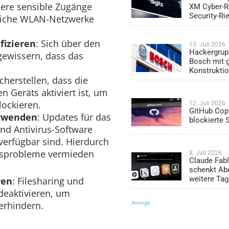
ere sensible Zugänge
XM Cyber-R
Security-Ri
ntliche WLAN-Netzwerke
fizieren
: Sich über den
13. Juli 2026
Hackergrup
gewissern, dass das
Bosch mit 
Konstrukti
icherstellen, dass die
n Geräts aktiviert ist, um
lockieren.
12. Juli 2026
GitHub Copi
erwenden
: Updates für das
blockierte
nd Antivirus-Software
 verfügbar sind. Hierdurch
itsprobleme vermieden
8. Juli 2026
Claude Fabl
schenkt Ab
weitere Ta
ren
: Filesharing und
deaktivieren, um
Anzeige
erhindern.