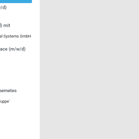
/d)
) mit
ical Systems GmbH
lace (m/w/d)
bernetes
uppe'