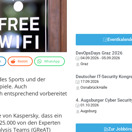
Eventkalend
DevOpsDays Graz 2026
04.09.2026
- 05.09.2026
n
Reddit
WhatsApp
Graz
Deutscher IT-Security Kong
 des Sports und der
17.09.2026
iele. Auch
OsnabrückHalle
ch entsprechend vorbereitet
4. Augsburger Cyber Securit
01.10.2026
Augsburg
se von Kaspersky, dass ein
d 25.000 von den Experten
lysis Teams (GReAT)
Zur Jobbör