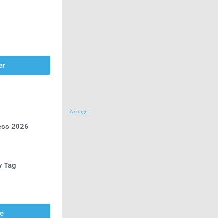
er
Anzeige
ress 2026
y Tag
se