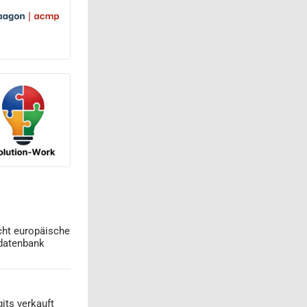
cht europäische
datenbank
its verkauft