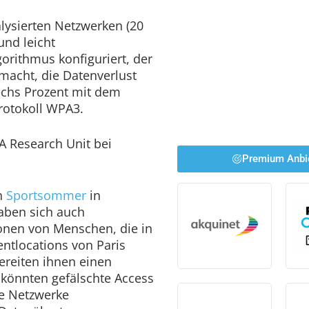
lysierten Netzwerken (20
und leicht
rithmus konfiguriert, der
 macht, die Datenverlust
echs Prozent mit dem
rotokoll WPA3.
 Research Unit bei
Premium Anbi
en
Sportsommer
in
haben sich auch
ionen von Menschen, die in
ntlocations von Paris
ereiten ihnen einen
 könnten gefälschte Access
me Netzwerke