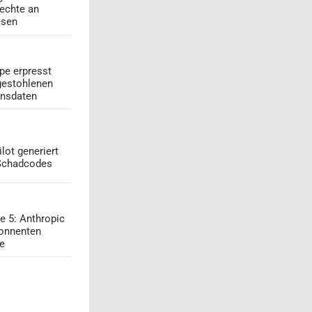
echte an
esen
pe erpresst
gestohlenen
onsdaten
lot generiert
 Schadcodes
e 5: Anthropic
onnenten
ge