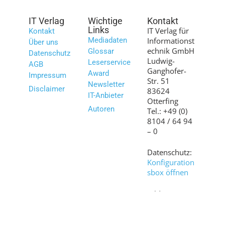
IT Verlag
Wichtige
Kontakt
Links
IT Verlag für
Kontakt
Mediadaten
Informationst
Über uns
echnik GmbH
Glossar
Datenschutz
Ludwig-
Leserservice
AGB
Ganghofer-
Award
Impressum
Str. 51
Newsletter
Disclaimer
83624
IT-Anbieter
Otterfing
Autoren
Tel.: +49 (0)
8104 / 64 94
– 0
Datenschutz:
Konfiguration
sbox öffnen
Bilder:
shutterstock.c
om