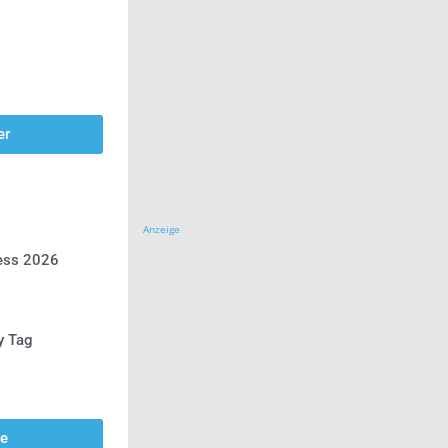
er
Anzeige
ress 2026
y Tag
se