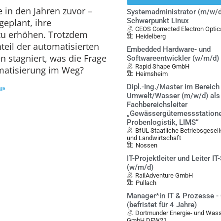
 in den Jahren zuvor –
Systemadministrator (m/w/d
Schwerpunkt Linux
eplant, ihre
CEOS Corrected Electron Opt
zu erhöhen. Trotzdem
Heidelberg
teil der automatisierten
Embedded Hardware- und
 stagniert, was die Frage
Softwareentwickler (w/m/d)
Rapid Shape GmbH
omatisierung im Weg?
Heimsheim
Dipl.-Ing./Master im Bereich
ige
Umwelt/Wasser (m/w/d) als
Fachbereichsleiter
„Gewässergütemessstatione
Probenlogistik, LIMS“
BfUL Staatliche Betriebsgesel
und Landwirtschaft
Nossen
IT-Projektleiter und Leiter IT
(w/m/d)
RailAdventure GmbH
Pullach
Manager*in IT & Prozesse -
(befristet für 4 Jahre)
Dortmunder Energie- und Was
GmbH DEW21