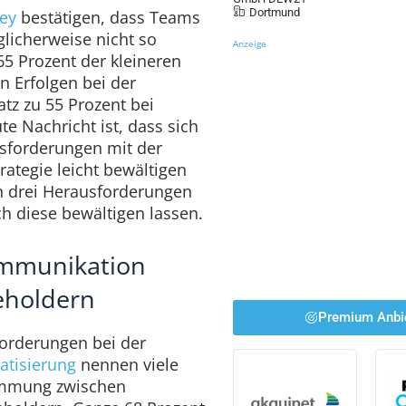
Dortmund
ey
bestätigen, dass Teams
licherweise nicht so
Anzeige
 65 Prozent der kleineren
 Erfolgen bei der
tz zu 55 Prozent bei
e Nachricht ist, dass sich
usforderungen mit der
rategie leicht bewältigen
n drei Herausforderungen
ch diese bewältigen lassen.
mmunikation
eholdern
Premium Anbi
forderungen bei der
tisierung
nennen viele
immung zwischen