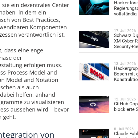
Hacker lös
 sie ein dezentrales Center
Regierungs
 haben, in dem ein
vollständig
sch von Best Practices,
erwendbaren Komponenten
17. Juli 2026
essen verantwortlich ist.
Schwarz Dig
XM Cyber-R
Security-Ri
t, dass eine enge
hase der
staltung erfolgen muss.
13. Juli 2026
Hackergrup
ess Process Model and
Bosch mit 
on Model and Notation
Konstrukti
schen als auch
 dabei helfen, anhand
12. Juli 2026
iagramme zu visualisieren
GitHub Copi
zess aussehen wird – bevor
blockierte
n geht.
8. Juli 2026
ntegration von
Claude Fabl