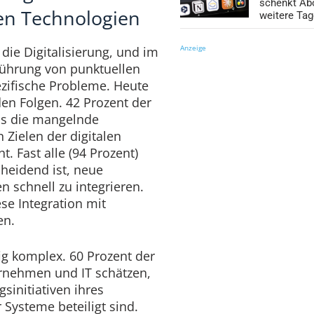
schenkt Ab
en Technologien
weitere Ta
Anzeige
die Digitalisierung, und im
führung von punktuellen
zifische Probleme. Heute
n Folgen. 42 Prozent der
ass die mangelnde
n Zielen der digitalen
. Fast alle (94 Prozent)
cheidend ist, neue
 schnell zu integrieren.
se Integration mit
en.
g komplex. 60 Prozent der
rnehmen und IT schätzen,
sinitiativen ihres
ysteme beteiligt sind.