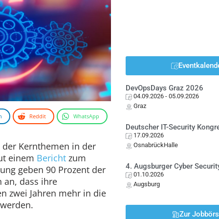
Eventkalend
DevOpsDays Graz 2026
04.09.2026
- 05.09.2026
Graz
n
Reddit
WhatsApp
Deutscher IT-Security Kong
17.09.2026
s der Kernthemen in der
OsnabrückHalle
aut einem
Bericht
zum
4. Augsburger Cyber Securit
rung geben 90 Prozent der
01.10.2026
 an, dass ihre
Augsburg
n zwei Jahren mehr in die
 werden.
Zur Jobbör