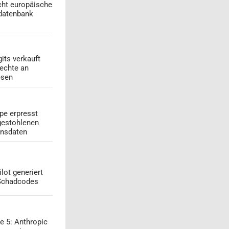
cht europäische
datenbank
its verkauft
echte an
esen
pe erpresst
gestohlenen
onsdaten
lot generiert
 Schadcodes
e 5: Anthropic