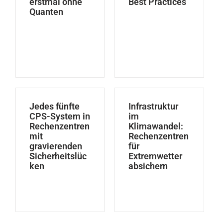
erstmal ohne
Best Practices
Quanten
Jedes fünfte
Infrastruktur
CPS-System in
im
Rechenzentren
Klimawandel:
mit
Rechenzentren
gravierenden
für
Sicherheitslüc
Extremwetter
ken
absichern