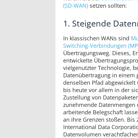
(SD-WAN)
setzen sollten:
1. Steigende Date
In klassischen WANs sind
Mu
Switching-Verbindungen (MP
Übertragungsweg. Dieses, En
entwickelte Übertragungsprot
vielgenutzter Technologie, be
Datenübertragung in einem 
denselben Pfad abgewickelt w
bis heute vor allem in der s
Zustellung von Datenpaketen
zunehmende Datenmengen u
arbeitende Belegschaft las
an ihre Grenzen stoßen. Bis 2
International Data Corporati
Datenvolumen verachtfache