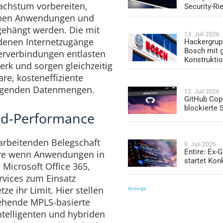
achstum vorbereiten,
Security-Ri
benen Anwendungen und
gehängt werden. Die mit
13. Juli 2026
denen Internetzugänge
Hackergrup
Bosch mit 
erverbindungen entlasten
Konstrukti
rk und sorgen gleichzeitig
are, kosteneffiziente
eigenden Datenmengen.
12. Juli 2026
GitHub Copi
blockierte
oud-Performance
 arbeitenden Belegschaft
9. Juli 2026
Entire: Ex-
dere wenn Anwendungen in
startet Kon
 Microsoft Office 365,
vices zum Einsatz
 ihr Limit. Hier stellen
Anzeige
ehende MPLS-basierte
telligenten und hybriden