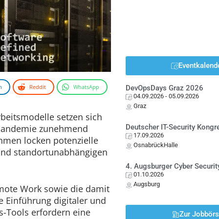
Eventkalend
n
Reddit
WhatsApp
DevOpsDays Graz 2026
04.09.2026
- 05.09.2026
Graz
beitsmodelle setzen sich
a-Pandemie zunehmend
Deutscher IT-Security Kong
17.09.2026
men locken potenzielle
OsnabrückHalle
 und standortunabhängigen
4. Augsburger Cyber Securit
01.10.2026
Augsburg
mote Work sowie die damit
 Einführung digitaler und
s-Tools erfordern eine
Zur Jobbör