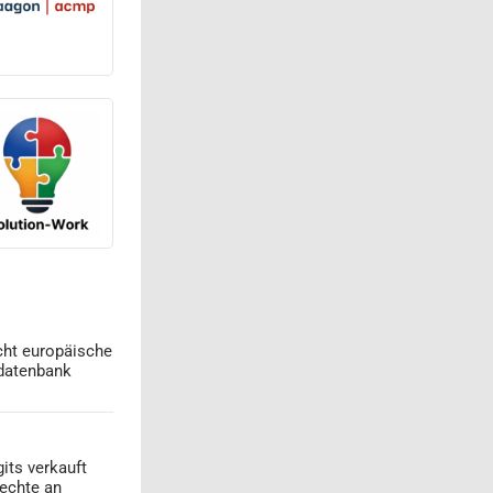
cht europäische
datenbank
its verkauft
echte an