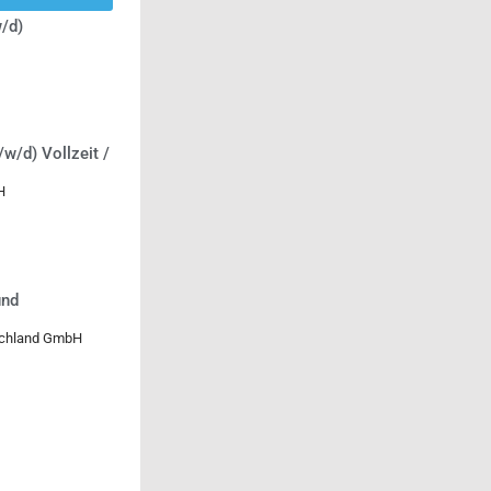
/d)
/w/d) Vollzeit /
H
und
tschland GmbH