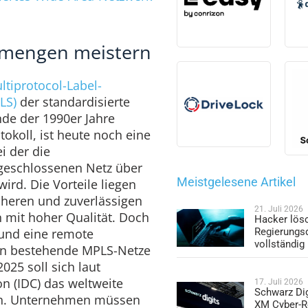
nmengen meistern
ltiprotocol-Label-
LS)
der standardisierte
de der 1990er Jahre
okoll, ist heute noch eine
i der die
geschlossenen Netz über
Meistgelesene Artikel
ird. Die Vorteile liegen
icheren und zuverlässigen
21. Juli 2026
 mit hoher Qualität. Doch
Hacker lös
nd eine remote
Regierungs
vollständig
sen bestehende MPLS-Netze
025 soll sich laut
on (IDC) das weltweite
17. Juli 2026
Schwarz Dig
n. Unternehmen müssen
XM Cyber-R