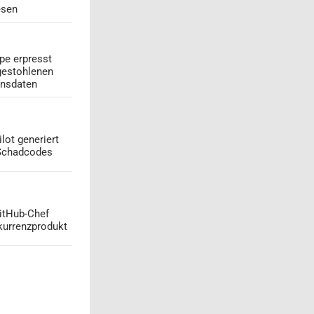
esen
pe erpresst
gestohlenen
onsdaten
lot generiert
 Schadcodes
GitHub-Chef
kurrenzprodukt