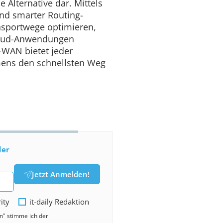
 Alternative dar. Mittels
und smarter Routing-
nsportwege optimieren,
loud-Anwendungen
-WAN bietet jeder
mens den schnellsten Weg
der
Jetzt Anmelden!
rity
it-daily Redaktion
en" stimme ich der