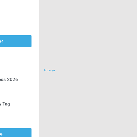
er
Anzeige
ress 2026
y Tag
se