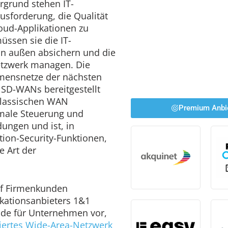
ergrund stehen IT-
usforderung, die Qualität
loud-Applikationen zu
üssen sie die IT-
von außen absichern und die
etzwerk managen. Die
mensnetze der nächsten
 SD-WANs bereitgestellt
klassischen WAN
Premium Anbi
male Steuerung und
ungen und ist, in
ion-Security-Funktionen,
e Art der
uf Firmenkunden
kationsanbieters 1&1
ründe für Unternehmen vor,
iertes Wide-Area-Netzwerk