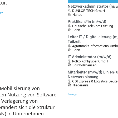
tur.
Netzwerkadministrator (m/w
DUNLOP TECH GmbH
ige
Hanau
Praktikant*in (m/w/d)
Deutsche Telekom Stiftung
Bonn
Leiter IT / Digitalisierung (m
Teilzeit
Agrarmarkt Informations-Gmb
Bonn
IT-Administrator (m/w/d)
Rolko Kohlgrüber GmbH
Borgholzhausen
Mitarbeiter (m/w/d) Linien- 
Netzwerkplanung
GO! Express & Logistics Deu
Niederaula
Mobilisierung von
kten Nutzung von Software-
Anzeige
r Verlagerung von
rändert sich die Struktur
AN) in Unternehmen