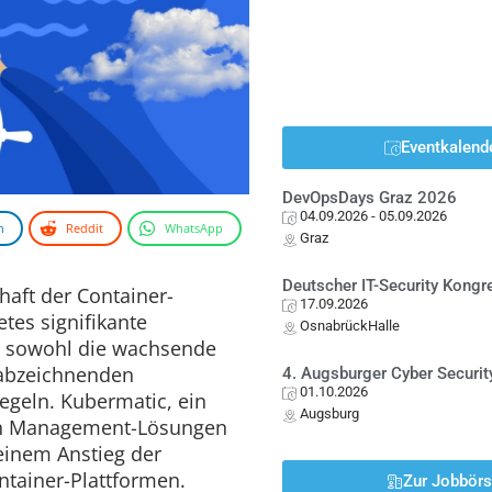
Eventkalend
DevOpsDays Graz 2026
04.09.2026
- 05.09.2026
n
Reddit
WhatsApp
Graz
Deutscher IT-Security Kong
haft der Container-
17.09.2026
tes signifikante
OsnabrückHalle
e sowohl die wachsende
 abzeichnenden
4. Augsburger Cyber Securit
01.10.2026
geln. Kubermatic, ein
Augsburg
ten Management-Lösungen
einem Anstieg der
ntainer-Plattformen.
Zur Jobbör