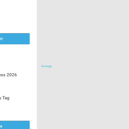
er
Anzeige
ress 2026
y Tag
se