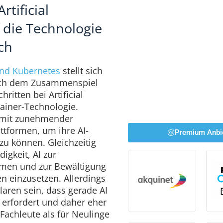
tificial
f die Technologie
ch
und Kubernetes
stellt sich
nach dem Zusammenspiel
ritten bei Artificial
tainer-Technologie.
 mit zunehmender
attformen, um ihre AI-
Premium Anbi
zu können. Gleichzeitig
igkeit, AI zur
ormen und zur Bewältigung
n einzusetzen. Allerdings
aren sein, dass gerade AI
 erfordert und daher eher
 Fachleute als für Neulinge