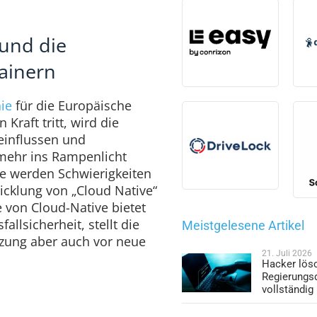
 und die
tainern
nie
für die Europäische
Kraft tritt, wird die
einflussen und
mehr ins Rampenlicht
me werden Schwierigkeiten
cklung von „Cloud Native“
 von Cloud-Native bietet
llsicherheit, stellt die
Meistgelesene Artikel
zung aber auch vor neue
21. Juli 2026
Hacker lös
Regierungs
vollständig