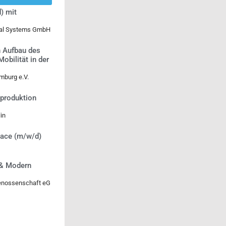
) mit
ical Systems GmbH
n Aufbau des
bilität in der
mburg e.V.
tproduktion
in
lace (m/w/d)
 & Modern
genossenschaft eG