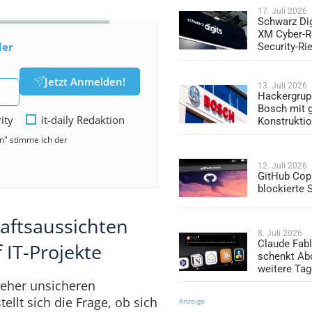
17. Juli 2026
Schwarz Dig
XM Cyber-R
der
Security-Ri
Jetzt Anmelden!
13. Juli 2026
Hackergrup
Bosch mit 
rity
it-daily Redaktion
Konstrukti
en" stimme ich der
12. Juli 2026
GitHub Copi
blockierte
aftsaussichten
8. Juli 2026
Claude Fabl
f IT-Projekte
schenkt Ab
weitere Ta
 eher unsicheren
ellt sich die Frage, ob sich
Anzeige