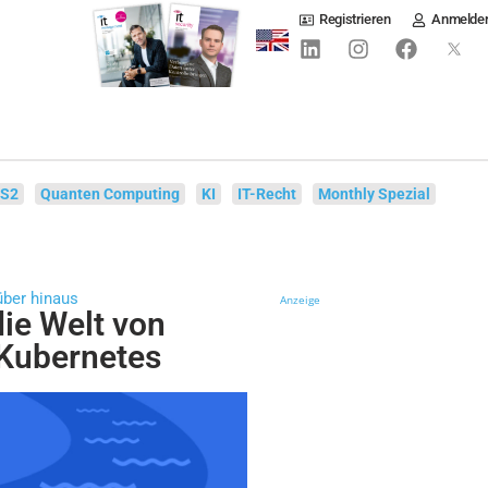
Registrieren
Anmelde
IS2
Quanten Computing
KI
IT-Recht
Monthly Spezial
über hinaus
Anzeige
die Welt von
 Kubernetes