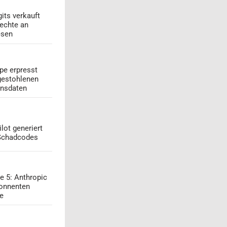
its verkauft
echte an
esen
pe erpresst
gestohlenen
onsdaten
lot generiert
 Schadcodes
e 5: Anthropic
onnenten
ge