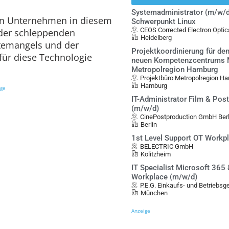
Systemadministrator (m/w/d
on Unternehmen in diesem
Schwerpunkt Linux
CEOS Corrected Electron Opt
 der schleppenden
Heidelberg
ftemangels und der
Projektkoordinierung für de
ür diese Technologie
neuen Kompetenzcentrums Mo
Metropolregion Hamburg
Projektbüro Metropolregion Ha
Hamburg
ige
IT-Administrator Film & Pos
(m/w/d)
CinePostproduction GmbH Berl
Berlin
1st Level Support OT Workp
BELECTRIC GmbH
Kolitzheim
IT Specialist Microsoft 365
Workplace (m/w/d)
P.E.G. Einkaufs- und Betriebs
München
Anzeige