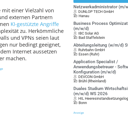
Netzwerkadministrator (m/w
mit einer Vielzahl von
DUNLOP TECH GmbH
und externen Partnern
Hanau
hmen
KI-gestützte Angriffe
Business Process Optimiza
(m/w/d)
plexität zu. Herkömmliche
IBC Solar AG
alls und VPNs seien laut
Bad Staffelstein
gen nur bedingt geeignet,
Abteilungsleitung (w/m/d) S
Ruhrbahn GmbH
 dem Internet aussetzen
Essen (Ruhr)
er machen.
Application Specialist /
Anwendungsbetreuer - Softw
ige
Konfiguration (m/w/d)
DEVCON GmbH
Brühl (Rheinland)
Duales Studium Wirtschafts
(m/w/d) WS 2026
HIL Heeresinstandsetzungslo
Bonn
Anzeige