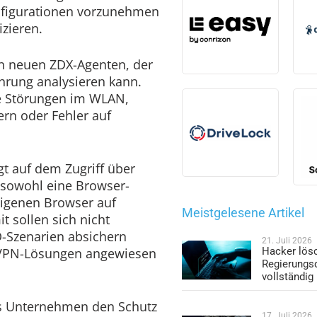
nfigurationen vorzunehmen
izieren.
en neuen ZDX-Agenten, der
hrung analysieren kann.
e Störungen im WLAN,
ern oder Fehler auf
gt auf dem Zugriff über
r sowohl eine Browser-
eigenen Browser auf
Meistgelesene Artikel
 sollen sich nicht
-Szenarien absichern
21. Juli 2026
e VPN-Lösungen angewiesen
Hacker lös
Regierungs
vollständig
as Unternehmen den Schutz
17. Juli 2026