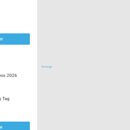
er
Anzeige
ress 2026
y Tag
se