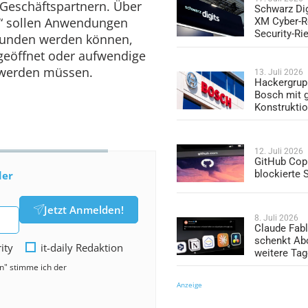
Geschäftspartnern. Über
Schwarz Dig
e“ sollen Anwendungen
XM Cyber-R
Security-Ri
unden werden können,
geöffnet oder aufwendige
t werden müssen.
13. Juli 2026
Hackergrup
Bosch mit 
Konstrukti
12. Juli 2026
GitHub Copi
blockierte
der
Jetzt Anmelden!
8. Juli 2026
Claude Fabl
schenkt Ab
rity
it-daily Redaktion
weitere Ta
en" stimme ich der
Anzeige