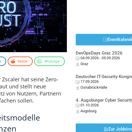
Eventkalend
DevOpsDays Graz 2026
04.09.2026
- 05.09.2026
n
Reddit
WhatsApp
Graz
Deutscher IT-Security Kong
 Zscaler hat seine Zero-
17.09.2026
ut und stellt neue
OsnabrückHalle
tz von Nutzern, Partnern
achen sollen.
4. Augsburger Cyber Securit
01.10.2026
Augsburg
eitsmodelle
enzen
Zur Jobbör